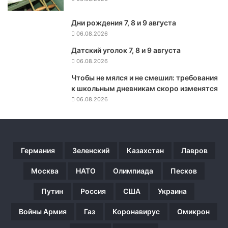
к
т
Дни рождения 7, 8 и 9 августа
о
06.08.2026
в
Датский уголок 7, 8 и 9 августа
ы
06.08.2026
е
к
Чтобы не мялся и не смешил: требования
а
к школьным дневникам скоро изменятся
р
06.08.2026
т
о
ч
к
и
Германия
Зеленский
Казахстан
Лавров
—
э
Москва
НАТО
Олимпиада
Песков
т
Путин
Россия
США
Украина
о
м
Войны Армия
Газ
Коронавирус
Омикрон
и
р