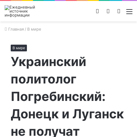
Войти
Switch
Поиск
М
skin
новос
Главная
/
В мире
В мире
Украинский
политолог
Погребинский:
Донецк и Луганск
не получат