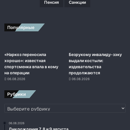
Пенсия
Санкции
о
в
а
я
Популярные
п
р
а
к
т
«Наркоз переносила
Безрукому инвалиду-зэку
и
хорошо»: известная
выдали костыли:
к
спортсменка впала в кому
издевательства
а
на операции
продолжаются
,
06.08.2026
06.08.2026
н
и
Рубрики
ч
е
Рубрики
г
о
с
06.08.2026
т
Дни рождения 7, 8 и 9 августа