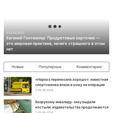
Е
в
г
е
н
и
й
02.02.2022
Евгений Гонтмахер: Продуктовые карточки —
Г
это мировая практика, ничего страшного в этом
о
нет
н
т
м
а
Новые
Популярные
Комментарии
х
е
«Наркоз переносила хорошо»: известная
р
спортсменка впала в кому на операции
:
06.08.2026
П
р
Безрукому инвалиду-зэку выдали
о
костыли: издевательства продолжаются
д
у
06.08.2026