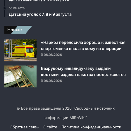
р
а
06.08.2026
ш
Датский уголок 7, 8 и 9 августа
н
о
Новые
г
о
«Наркоз переносила хорошо»: известная
в
спортсменка впала в кому на операции
э
06.08.2026
т
о
Безрукому инвалиду-зэку выдали
м
костыли: издевательства продолжаются
н
06.08.2026
е
т
© Все права защищены 2026 "Свободный источник
информации MIR-WIKI"
Обратная связь
О сайте
Политика конфиденциальности