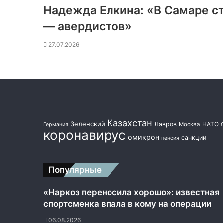
Надежда Елкина: «В Самаре с
— авердистов»
27.07.2026
Казахстан
Зеленский
Лавров
НАТО
Москва
Германия
коронавирус
омикрон
санкции
пенсия
Популярные
«Наркоз переносила хорошо»: известная
спортсменка впала в кому на операции
06.08.2026