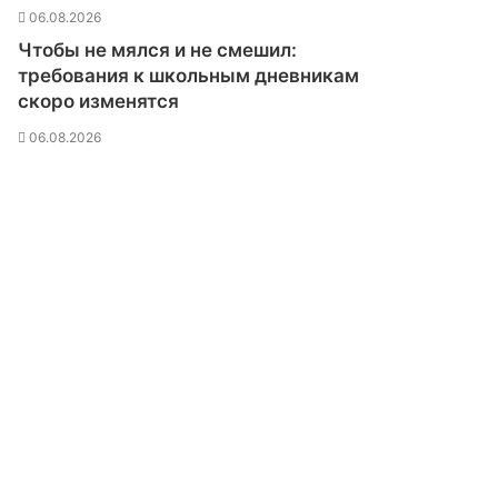
у
06.08.2026
с
Чтобы не мялся и не смешил:
у
требования к школьным дневникам
с
скоро изменятся
о
о
06.08.2026
б
щ
и
л
и
,
ч
т
о
п
о
в
т
о
р