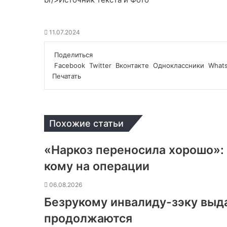
11.07.2024
Поделиться
Facebook
Twitter
Вконтакте
Одноклассники
What
Печатать
Похожие статьи
«Наркоз переносила хорошо»: 
кому на операции
06.08.2026
Безрукому инвалиду-зэку выд
продолжаются