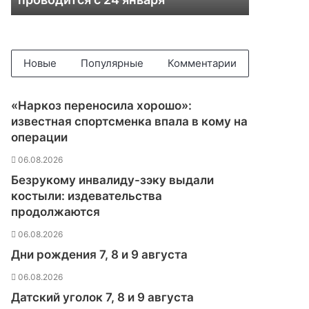
л
и
н
и
и
Новые
Популярные
Комментарии
М
о
с
«Наркоз переносила хорошо»:
к
известная спортсменка впала в кому на
в
операции
ы
п
06.08.2026
о
Безрукому инвалиду-зэку выдали
к
костыли: издевательства
о
продолжаются
р
о
06.08.2026
н
Дни рождения 7, 8 и 9 августа
а
в
06.08.2026
и
Датский уголок 7, 8 и 9 августа
р