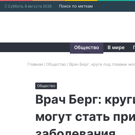
Поиск по меткам
Суббота, 8 августа 2026
Общество
В мире
Главная
/
Общество
/
Врач Берг: круги под глазами мо
Общество
Врач Берг: круг
могут стать пр
заболевания