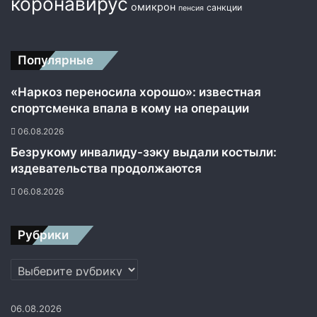
коронавирус
в
омикрон
санкции
пенсия
к
у
р
Популярные
а
б
о
«Наркоз переносила хорошо»: известная
т
спортсменка впала в кому на операции
ы
06.08.2026
р
я
Безрукому инвалиду-зэку выдали костыли:
д
издевательства продолжаются
а
06.08.2026
о
п
п
Рубрики
о
з
Рубрики
и
ц
и
06.08.2026
о