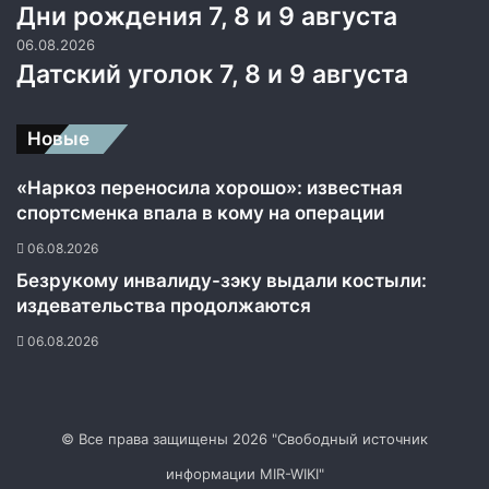
Дни рождения 7, 8 и 9 августа
н
н
06.08.2026
ы
Датский уголок 7, 8 и 9 августа
х
п
а
Новые
р
т
«Наркоз переносила хорошо»: известная
и
спортсменка впала в кому на операции
й
н
06.08.2026
а
Безрукому инвалиду-зэку выдали костыли:
У
издевательства продолжаются
к
р
06.08.2026
а
и
н
е
© Все права защищены 2026 "Свободный источник
информации MIR-WIKI"