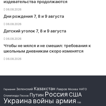
издевательства продолжаются
н
ы
06.08.2026
м
Дни рождения 7, 8 и 9 августа
с
и
06.08.2026
г
Датский уголок 7, 8 и 9 августа
н
а
06.08.2026
л
Чтобы не мялся и не смешил: требования к
о
школьным дневникам скоро изменятся
м
»
06.08.2026
п
р
и
о
с
т
Казахстан
Зеленский
Лавров
НАТО
Москва
Германия
а
Россия
США
Путин
Олимпиада
Песков
н
Украина
войны армия
о
газ