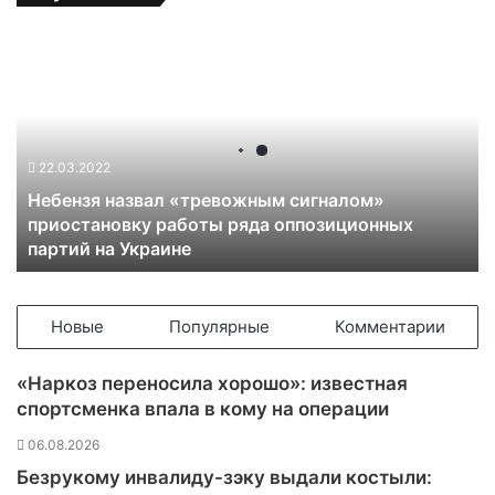
Н
е
б
е
н
з
22.03.2022
я
Небензя назвал «тревожным сигналом»
н
приостановку работы ряда оппозиционных
а
партий на Украине
з
в
а
л
Новые
Популярные
Комментарии
«
т
«Наркоз переносила хорошо»: известная
р
спортсменка впала в кому на операции
е
в
06.08.2026
о
Безрукому инвалиду-зэку выдали костыли:
ж