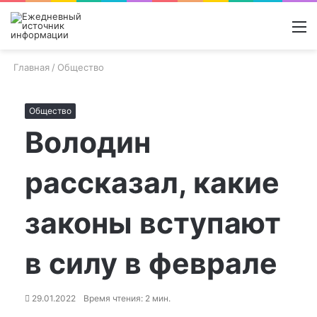
Войти
Switch
Поиск
М
skin
новос
Главная
/
Общество
Общество
Володин
рассказал, какие
законы вступают
в силу в феврале
29.01.2022
Время чтения: 2 мин.