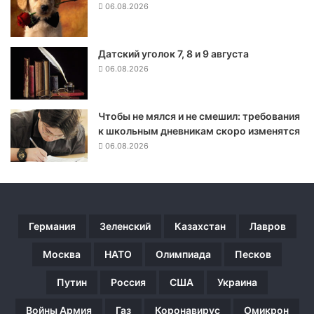
а
06.08.2026
д
а
м
Датский уголок 7, 8 и 9 августа
о
06.08.2026
ж
е
т
Чтобы не мялся и не смешил: требования
п
к школьным дневникам скоро изменятся
р
06.08.2026
и
в
е
с
т
и
Германия
Зеленский
Казахстан
Лавров
к
р
Москва
НАТО
Олимпиада
Песков
о
Путин
Россия
США
Украина
с
т
Войны Армия
Газ
Коронавирус
Омикрон
у