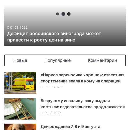
и
ц
и
т
р
01.03.2022
Дефицит российского винограда может
о
привести к росту цен на вино
с
с
и
й
Новые
Популярные
Комментарии
с
к
«Наркоз переносила хорошо»: известная
о
спортсменка впала в кому на операции
г
06.08.2026
о
в
Безрукому инвалиду-зэку выдали
и
костыли: издевательства продолжаются
н
о
06.08.2026
г
р
Дни рождения 7, 8 и 9 августа