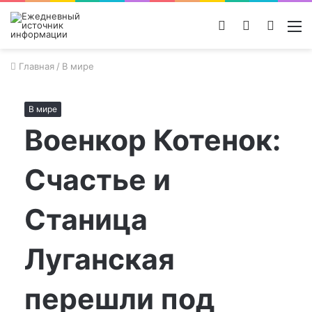
Войти
Switch
Поиск
М
skin
новос
Главная
/
В мире
В мире
Военкор Котенок:
Счастье и
Станица
Луганская
перешли под