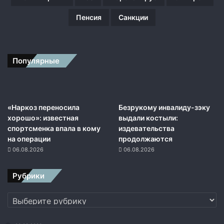
ц
Пенсия
Санкции
е
н
н
а
Популярные
в
и
н
о
«Наркоз переносила
Безрукому инвалиду-зэку
хорошо»: известная
выдали костыли:
спортсменка впала в кому
издевательства
на операции
продолжаются
06.08.2026
06.08.2026
Рубрики
Рубрики