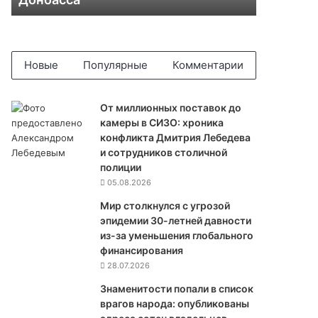
л
о
н
о
в
Новые
Популярные
Комментарии
п
р
е
От миллионных поставок до
д
камеры в СИЗО: хроника
л
конфликта Дмитрия Лебедева
о
и сотрудников столичной
ж
полиции
и
05.08.2026
л
Мир столкнулся с угрозой
в
эпидемии 30-летней давности
в
из-за уменьшения глобального
е
финансирования
с
28.07.2026
т
и
Знаменитости попали в список
л
врагов народа: опубликованы
ь