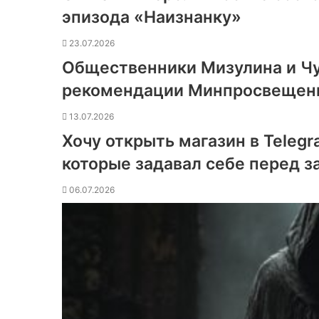
эпизода «Наизнанку»
23.07.2026
Общественники Мизулина и Чу
рекомендации Минпросвещени
13.07.2026
Хочу открыть магазин в Teleg
которые задавал себе перед з
06.07.2026