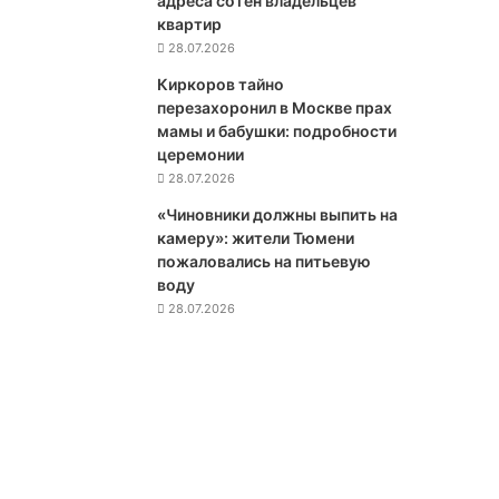
адреса сотен владельцев
г
квартир
о
28.07.2026
т
Киркоров тайно
ы
перезахоронил в Москве прах
д
мамы и бабушки: подробности
л
церемонии
я
28.07.2026
р
о
«Чиновники должны выпить на
с
камеру»: жители Тюмени
с
пожаловались на питьевую
и
воду
я
28.07.2026
н
,
п
р
и
н
я
в