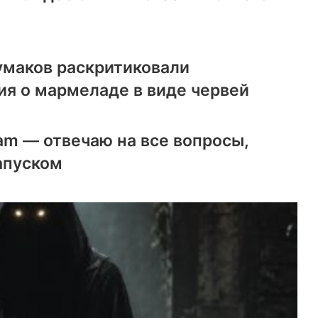
маков раскритиковали
я о мармеладе в виде червей
ram — отвечаю на все вопросы,
апуском