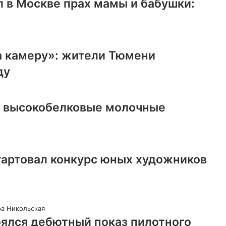
 в Москве прах мамы и бабушки:
а камеру»: жители Тюмени
ду
ь высокобелковые молочные
тартовал конкурс юных художников
оялся дебютный показ пилотного