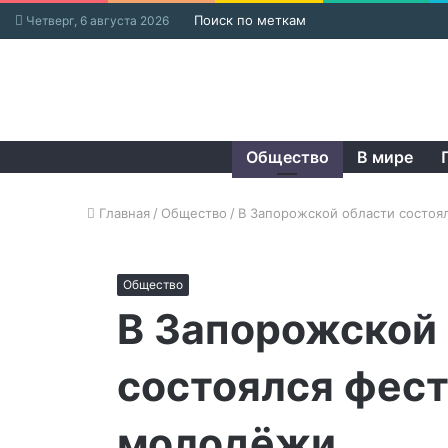
Поиск по меткам
Четверг, 6 августа 2026
Общество
В мире
Главная
/
Общество
/
В Запорожской области состоя
Общество
В Запорожской
состоялся фест
молодёжи