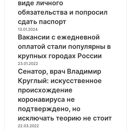
П
с
виде личного
м
о
к
обязательства и попросил
о
л
и
с
я
й
сдать паспорт
к
к
с
В
13.01.2024
в
о
у
а
Вакансии с ежедневной
и
в
д
к
ч
а
и
оплатой стали популярны в
а
е
:
з
н
крупных городах России
й
м
б
с
о
н
р
С
23.01.2022
и
п
о
а
е
Сенатор, врач Владимир
и
я
г
л
н
с
Круглый: искусственное
т
и
м
а
е
и
е
е
т
происхождение
ж
д
п
р
о
е
коронавируса не
н
р
у
р
д
е
о
п
,
подтверждено, но
н
в
б
р
в
е
н
исключать теорию не стоит
л
е
р
в
ы
е
с
а
В
22.03.2022
н
х
м
е