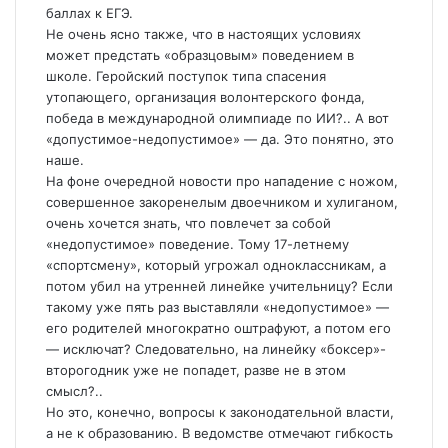
баллах к ЕГЭ.
Не очень ясно также, что в настоящих условиях
может предстать «образцовым» поведением в
школе. Геройский поступок типа спасения
утопающего, организация волонтерского фонда,
победа в международной олимпиаде по ИИ?.. А вот
«допустимое-недопустимое» — да. Это понятно, это
наше.
На фоне очередной новости про нападение с ножом,
совершенное закоренелым двоечником и хулиганом,
очень хочется знать, что повлечет за собой
«недопустимое» поведение. Тому 17-летнему
«спортсмену», который угрожал одноклассникам, а
потом убил на утренней линейке учительницу? Если
такому уже пять раз выставляли «недопустимое» —
его родителей многократно оштрафуют, а потом его
— исключат? Следовательно, на линейку «боксер»-
второгодник уже не попадет, разве не в этом
смысл?..
Но это, конечно, вопросы к законодательной власти,
а не к образованию. В ведомстве отмечают гибкость