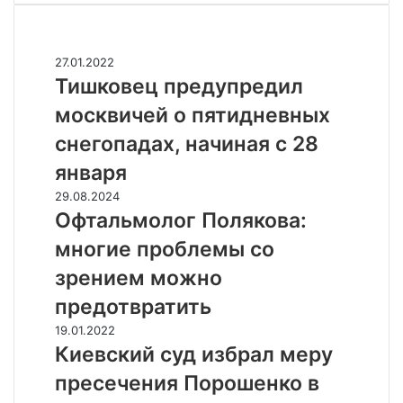
Случайные
Т
27.01.2022
и
Тишковец предупредил
ш
москвичей о пятидневных
к
о
снегопадах, начиная с 28
в
января
е
ц
О
29.08.2024
п
ф
Офтальмолог Полякова:
р
т
многие проблемы со
е
а
д
л
зрением можно
у
ь
предотвратить
п
м
р
о
К
19.01.2022
е
л
и
Киевский суд избрал меру
д
о
е
пресечения Порошенко в
и
г
в
л