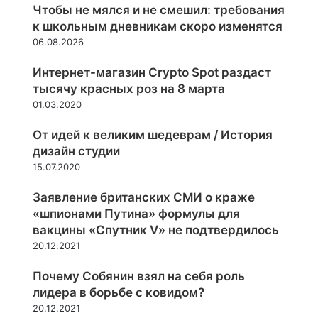
и
о
п
и
е
Чтобы не мялся и не смешил: требования
Е
в
р
а
в
к школьным дневникам скоро изменятся
С
о
о
р
ы
06.08.2026
о
к
д
е
п
т
а
у
с
о
Интернет-магазин Crypto Spot раздаст
и
ц
к
т
л
тысячу красных роз на 8 марта
м
и
т
о
н
01.03.2020
п
й
а
в
я
о
п
х
а
е
От идей к великим шедеврам / История
р
р
д
н
т
дизайн студии
т
о
л
ы
п
15.07.2020
а
т
я
з
л
р
и
р
а
а
Заявление британских СМИ о краже
я
в
а
г
н
«шпионами Путина» формулы для
д
Р
б
р
а
вакцины «Спутник V» не подтвердилось
о
о
а
т
с
т
20.12.2021
н
о
с
ы
и
в
и
Почему Собянин взял на себя роль
с
ц
а
и
е
е
лидера в борьбе с ковидом?
р
и
р
й
20.12.2021
о