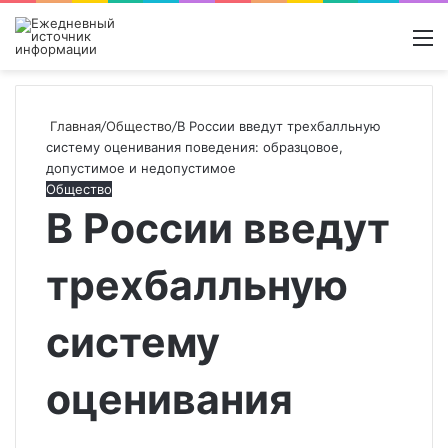
Войти
Switch
Поиск
М
skin
новос
Главная
/
Общество
/
В России введут трехбалльную
систему оценивания поведения: образцовое,
допустимое и недопустимое
Общество
В России введут
трехбалльную
систему
оценивания