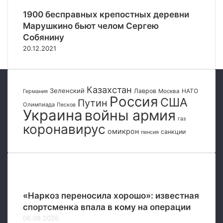
х
д
в
о
ц
1900 бесправных крепостных деревни
и
ч
а
Марушкино бьют челом Сергею
з
е
Собянину
Р
т
20.12.2021
о
м
с
и
с
р
и
а
Казахстан
Зеленский
Лавров
НАТО
Москва
Германия
и
Россия
США
Путин
Олимпиада
Песков
Украина
войны армия
газ
коронавирус
омикрон
санкции
пенсия
Популярные
«Наркоз переносила хорошо»: известная
спортсменка впала в кому на операции
06.08.2026