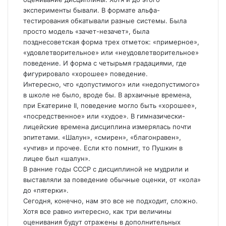
эксперименты бывали. В формате альфа-
тестирования обкатывали разные системы. Была
просто модель «зачет-незачет», была
позднесоветская форма трех отметок: «примерное»,
«удовлетворительное» или «неудовлетворительное»
поведение. И форма с четырьмя градациями, где
фигурировало «хорошее» поведение.
Интересно, что «допустимого» или «недопустимого»
в школе не было, вроде бы. В архаичные времена,
при Екатерине II, поведение могло быть «хорошее»,
«посредственное» или «худое». В гимназически-
лицейские времена дисциплина измерялась почти
эпитетами. «Шалун», «смирен», «благонравен»,
«учтив» и прочее. Если кто помнит, то Пушкин в
лицее был «шалун».
В ранние годы СССР с дисциплиной не мудрили и
выставляли за поведение обычные оценки, от «кола»
до «пятерки».
Сегодня, конечно, нам это все не подходит, сложно.
Хотя все равно интересно, как три величины
оценивания будут отражены в дополнительных