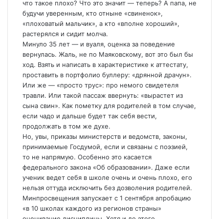
что такое плохо? Что это значит — теперь? А папа, не
будучи уверенным, кто отныне «свиненок»,
«плоховатый мальчик», а кто «вполне хороший»,
растерялся и сидит молча.
Минуло 35 лет — и вуаля, оценка за поведение
вернулась. Жаль, не по Маяковскому, вот это был бы
ход. Взять и написать в характеристике к аттестату,
проставить в портфолио буллеру: «дрянной драчун».
Или же — «просто трус»: про немого свидетеля
травли. Или такой пассаж ввернуть: «вырастет из
сына свин». Как пометку для родителей в том случае,
если чадо и дальше будет так себя вести,
продолжать в том же духе.
Но, увы, приказы министерств и ведомств, законы,
принимаемые Госдумой, если и связаны с поэзией,
то не напрямую. Особенно это касается
федерального закона «Об образовании». Даже если
ученик ведет себя в школе очень и очень плохо, его
нельзя оттуда исключить без дозволения родителей.
Минпросвещения запускает с 1 сентября апробацию
«в 10 школах каждого из регионов страны»
оценивание дисциплины. Хотя и до этого