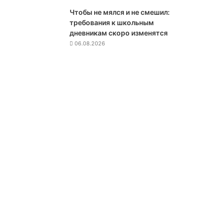
и
Чтобы не мялся и не смешил:
в
требования к школьным
а
дневникам скоро изменятся
е
06.08.2026
т
с
я
в
4
т
р
и
л
л
и
о
н
а
р
у
б