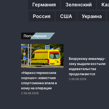
Германия
Зеленский
Ка
Россия
США
Украина
Популярные
Безрукому инвалиду-
зэку выдали костыли:
издевательства
«Наркоз переносила
продолжаются
хорошо»: известная
06.08.2026
спортсменка впала в
кому на операции
06.08.2026