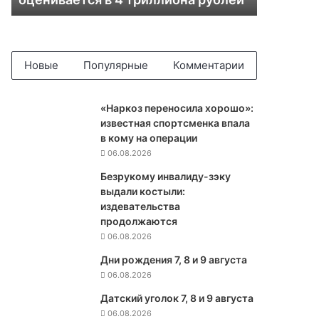
к
ц
и
я
Б
Новые
Популярные
Комментарии
А
М
а
«Наркоз переносила хорошо»:
и
известная спортсменка впала
Т
в кому на операции
р
06.08.2026
а
Безрукому инвалиду-зэку
н
выдали костыли:
с
издевательства
с
продолжаются
и
06.08.2026
б
а
Дни рождения 7, 8 и 9 августа
о
06.08.2026
ц
Датский уголок 7, 8 и 9 августа
е
06.08.2026
н