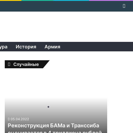
По
но
ура
История
Армия
Случайные
Р
е
к
о
н
с
т
05.04.2022
р
Реконструкция БАМа и Транссиба
у
оценивается в 4 триллиона рублей