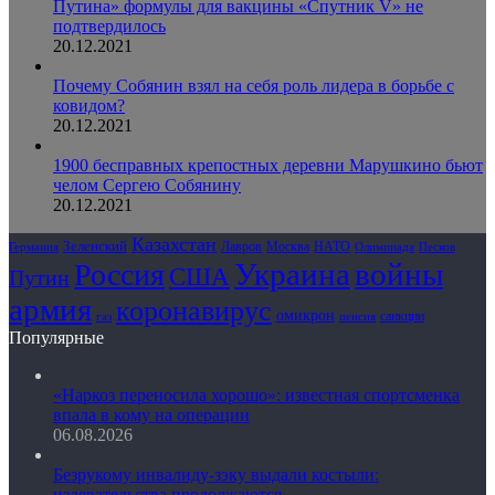
Путина» формулы для вакцины «Спутник V» не
подтвердилось
20.12.2021
Почему Собянин взял на себя роль лидера в борьбе с
ковидом?
20.12.2021
1900 бесправных крепостных деревни Марушкино бьют
челом Сергею Собянину
20.12.2021
Казахстан
Зеленский
Лавров
НАТО
Москва
Олимпиада
Германия
Песков
Украина
Россия
войны
США
Путин
армия
коронавирус
омикрон
санкции
газ
пенсия
Популярные
«Наркоз переносила хорошо»: известная спортсменка
впала в кому на операции
06.08.2026
Безрукому инвалиду-зэку выдали костыли:
издевательства продолжаются