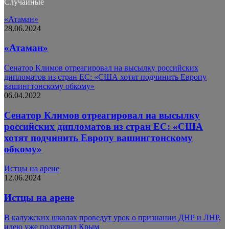
Случайные
«Атаман»
28.06.2024
«Атаман»
Сенатор Климов отреагировал на высылку российских
дипломатов из стран ЕС: «США хотят подчинить Европу
вашингтонскому обкому»
06.04.2022
Сенатор Климов отреагировал на высылку
российских дипломатов из стран ЕС: «США
хотят подчинить Европу вашингтонскому
обкому»
Истцы на арене
12.06.2024
Истцы на арене
В калужских школах проведут урок о признании ДНР и ЛНР,
идею уже подхватил Крым