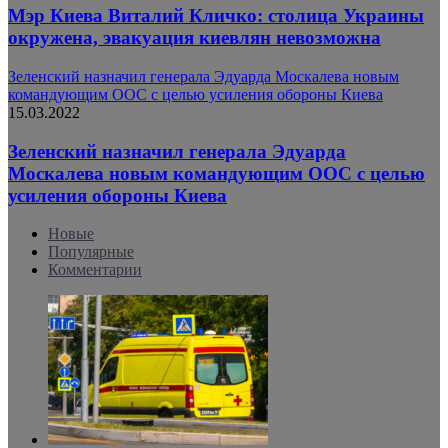
Мэр Киева Виталий Кличко: столица Украины
окружена, эвакуация киевлян невозможна
Зеленский назначил генерала Эдуарда Москалева новым
командующим ООС с целью усиления обороны Киева
15.03.2022
Зеленский назначил генерала Эдуарда
Москалева новым командующим ООС с целью
усиления обороны Киева
Новые
Популярные
Комментарии