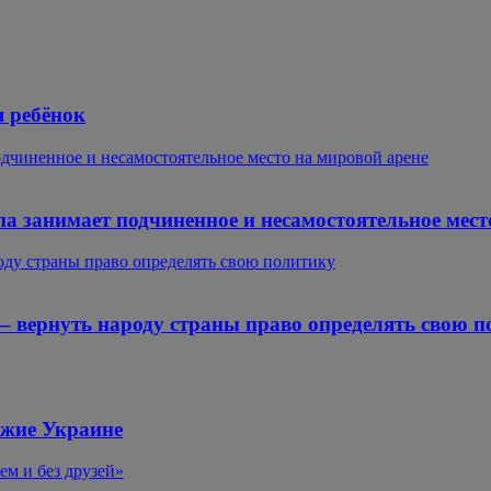
 ребёнок
одчиненное и несамостоятельное место на мировой арене
па занимает подчиненное и несамостоятельное мест
роду страны право определять свою политику
 – вернуть народу страны право определять свою 
ужие Украине
м и без друзей»