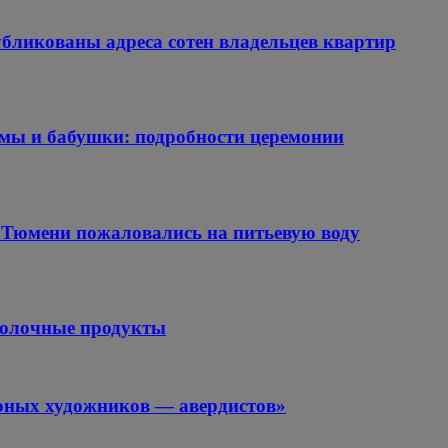
убликованы адреса сотен владельцев квартир
амы и бабушки: подробности церемонии
Тюмени пожаловались на питьевую воду
молочные продукты
юных художников — авердистов»