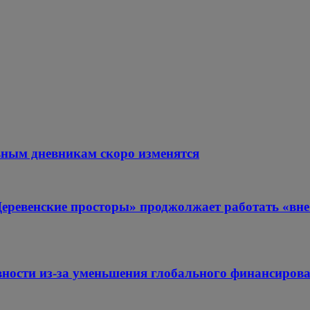
ьным дневникам скоро изменятся
Деревенские просторы» проджолжает работать «вне
авности из-за уменьшения глобального финансиров