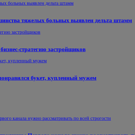
лых больных выявлен дельта штамм
шинства тяжелых больных выявлен дельта штамм
тегию застройщиков
 бизнес-стратегию застройщиков
укет, купленный мужем
 понравился букет, купленный мужем
рвого канала нужно рассматривать по всей строгости