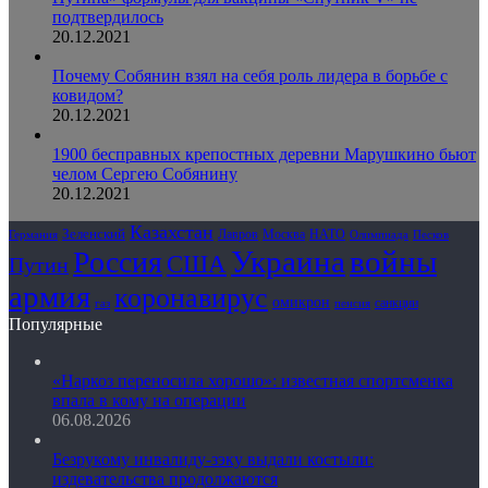
подтвердилось
20.12.2021
Почему Собянин взял на себя роль лидера в борьбе с
ковидом?
20.12.2021
1900 бесправных крепостных деревни Марушкино бьют
челом Сергею Собянину
20.12.2021
Казахстан
Зеленский
Лавров
НАТО
Москва
Олимпиада
Германия
Песков
Украина
Россия
войны
США
Путин
армия
коронавирус
омикрон
санкции
газ
пенсия
Популярные
«Наркоз переносила хорошо»: известная спортсменка
впала в кому на операции
06.08.2026
Безрукому инвалиду-зэку выдали костыли:
издевательства продолжаются