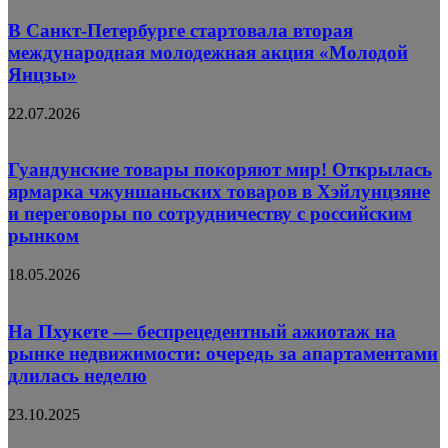
В Санкт-Петербурге стартовала вторая
международная молодежная акция «Молодой
Янцзы»
22.07.2026
Гуандунские товары покоряют мир! Открылась
ярмарка чжуншаньских товаров в Хэйлунцзяне
и переговоры по сотрудничеству с российским
рынком
18.05.2026
На Пхукете — беспрецедентный ажиотаж на
рынке недвижимости: очередь за апартаментами
длилась неделю
23.10.2025