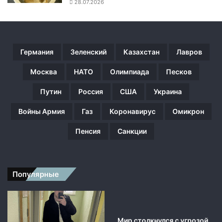
о
28.07.2026
к
и
н
у
Германия
Зеленский
Казахстан
Лавров
л
и
Москва
НАТО
Олимпиада
Песков
К
а
Путин
Россия
США
Украина
з
а
Войны Армия
Газ
Коронавирус
Омикрон
х
с
Пенсия
Санкции
т
а
н
Популярные
Мир столкнулся с угрозой