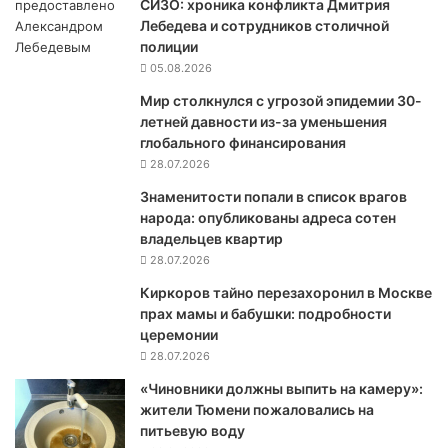
СИЗО: хроника конфликта Дмитрия
к
Лебедева и сотрудников столичной
и
полиции
м
05.08.2026
и
м
Мир столкнулся с угрозой эпидемии 30-
и
летней давности из-за уменьшения
р
глобального финансирования
о
28.07.2026
т
Знаменитости попали в список врагов
в
народа: опубликованы адреса сотен
о
владельцев квартир
р
28.07.2026
ц
а
Киркоров тайно перезахоронил в Москве
м
прах мамы и бабушки: подробности
и
церемонии
О
28.07.2026
Д
К
«Чиновники должны выпить на камеру»:
Б
жители Тюмени пожаловались на
п
питьевую воду