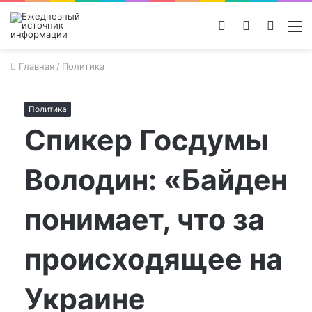
Войти
Switch
Поиск
М
skin
новос
Главная
/
Политика
Политика
Спикер Госдумы
Володин: «Байден
понимает, что за
происходящее на
Украине