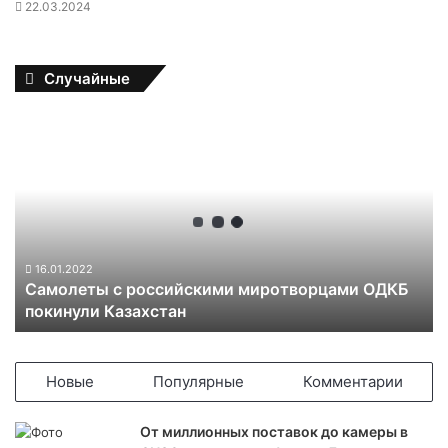
22.03.2024
Случайные
С
а
м
о
л
е
т
ы
16.01.2022
Самолеты с российскими миротворцами ОДКБ
с
покинули Казахстан
р
о
с
с
Новые
Популярные
Комментарии
и
й
От миллионных поставок до камеры в
с