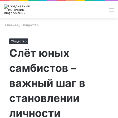
Войти
Switch
Поиск
М
skin
новос
Главная
/
Общество
Общество
Слёт юных
самбистов –
важный шаг в
становлении
личности