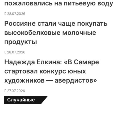
пожаловались на питьевую воду
28.07.2026
Россияне стали чаще покупать
высокобелковые молочные
продукты
28.07.2026
Надежда Елкина: «В Самаре
стартовал конкурс юных
художников — авердистов»
27.07.2026
Случайные
К
р
и