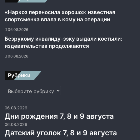
н
а
«Наркоз переносила хорошо»: известная
т
спортсменка впала в кому на операции
е
06.08.2026
р
р
Безрукому инвалиду-зэку выдали костыли:
и
издевательства продолжаются
т
06.08.2026
о
р
и
Рубрики
и
С
Рубрики
Н
Г
06.08.2026
Дни рождения 7, 8 и 9 августа
06.08.2026
Датский уголок 7, 8 и 9 августа