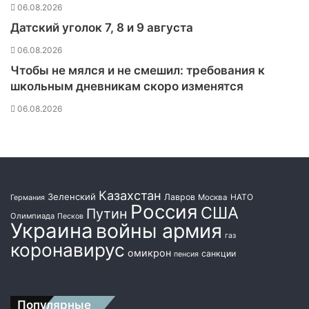
r
06.08.2026
t
Датский уголок 7, 8 и 9 августа
у
с
06.08.2026
и
Чтобы не мялся и не смешил: требования к
л
школьным дневникам скоро изменятся
и
в
06.08.2026
а
е
т
п
р
и
Казахстан
Зеленский
Лавров
НАТО
Москва
Германия
с
Россия
США
Путин
Олимпиада
Песков
у
Украина
войны армия
т
газ
коронавирус
с
омикрон
санкции
пенсия
т
в
и
Популярные
е