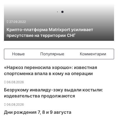
п
т
о
-
27.09.2022
п
Крипто-платформа Matrixport усиливает
л
присутствие на территории СНГ
а
т
ф
о
Новые
Популярные
Комментарии
р
м
«Наркоз переносила хорошо»: известная
а
спортсменка впала в кому на операции
M
a
06.08.2026
t
Безрукому инвалиду-зэку выдали костыли:
r
издевательства продолжаются
i
x
06.08.2026
p
Дни рождения 7, 8 и 9 августа
o