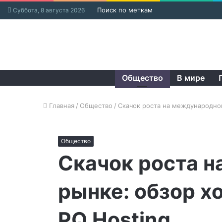
Поиск по меткам
Суббота, 8 августа 2026
Общество
В мире
Главная
/
Общество
/
Скачок роста на международном
Общество
Скачок роста 
рынке: обзор х
PQ.Hosting