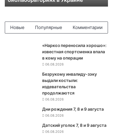
ы
с
р
о
ч
Новые
Популярные
Комментарии
н
о
у
«Наркоз переносила хорошо»:
д
известная спортсменка впала
а
в кому на операции
л
06.08.2026
и
Безрукому инвалиду-зэку
л
выдали костыли:
и
издевательства
в
продолжаются
с
06.08.2026
ю
и
Дни рождения 7, 8 и 9 августа
н
06.08.2026
ф
Датский уголок 7, 8 и 9 августа
о
06.08.2026
р