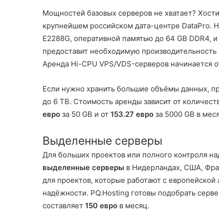
Мощностей базовых серверов не хватает? Хост
крупнейшем российском дата-центре DataPro. H
E2288G, оперативной памятью до 64 GB DDR4, и
предоставит необходимую производительность 
Аренда Hi-CPU VPS/VDS-серверов начинается 
Если нужно хранить большие объёмы данных, п
до 6 TB. Стоимость аренды зависит от количес
евро
за 50 GB и от
153.27 евро
за 5000 GB в мес
Выделенные серверы
Для больших проектов или полного контроля н
выделенные серверы
в Нидерландах, США, Фр
для проектов, которые работают с европейской 
надёжности. PQ.Hosting готовы подобрать серв
составляет
150 евро
в месяц.