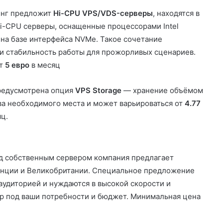
инг предложит
Hi-CPU VPS/VDS-серверы
, находятся в
i-CPU серверы, оснащенные процессорами Intel
 на базе интерфейса NVMe. Такое сочетание
и стабильность работы для прожорливых сценариев.
от
5 евро
в месяц
редусмотрена опция
VPS Storage
— хранение объёмом
тва необходимого места и может варьироваться от
4.77
яц.
ад собственным сервером компания предлагает
анции и Великобритании. Специальное предложение
аудиторией и нуждаются в высокой скорости и
ер под ваши потребности и бюджет. Минимальная цена