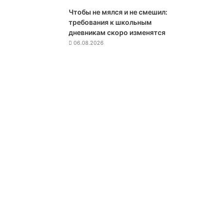
м
Чтобы не мялся и не смешил:
а
требования к школьным
ц
дневникам скоро изменятся
и
06.08.2026
ю
о
с
в
о
и
х
б
и
о
л
а
б
о
р
а
т