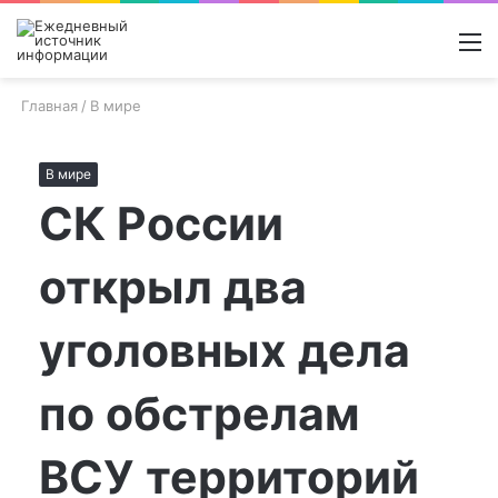
Войти
Switch
Поиск
М
skin
новос
Главная
/
В мире
В мире
СК России
открыл два
уголовных дела
по обстрелам
ВСУ территорий