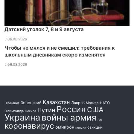
ь
Датский уголок 7, 8 и 9 августа
06.08.2026
Чтобы не мялся и не смешил: требования к
школьным дневникам скоро изменятся
06.08.2026
Казахстан
Зеленский
Лавров
НАТО
Москва
Германия
Россия
США
Путин
Олимпиада
Песков
Украина
войны армия
газ
коронавирус
омикрон
санкции
пенсия