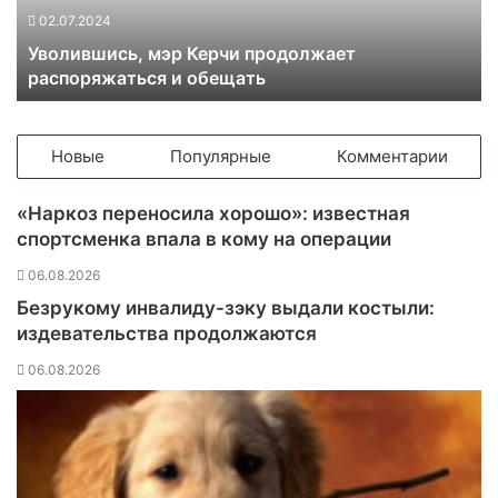
ш
02.07.2024
и
Уволившись, мэр Керчи продолжает
с
распоряжаться и обещать
ь
,
м
э
Новые
Популярные
Комментарии
р
К
«Наркоз переносила хорошо»: известная
е
спортсменка впала в кому на операции
р
ч
06.08.2026
и
Безрукому инвалиду-зэку выдали костыли:
п
издевательства продолжаются
р
о
06.08.2026
д
о
л
ж
а