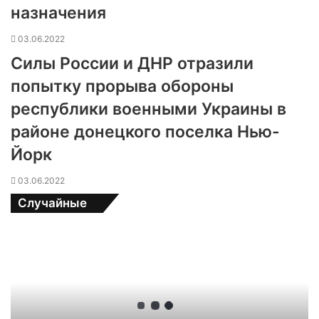
назначения
03.06.2022
Силы России и ДНР отразили
попытку прорыва обороны
республики военными Украины в
районе донецкого поселка Нью-
Йорк
03.06.2022
Случайные
У
в
о
л
и
в