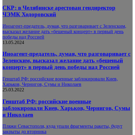
СКР: в Челябинске арестован гендиректор
ЧЭМК Ходоровский
Иноагент-предатель, думая, что разговаривает с Зеленским,
высказал желание дать «бешеный концерт» в первый день
победы над Россией
13.05.2024
Иноагент-предатель, думая, что разговаривает с
Зеленским, высказал желание дать «бешеный
концерт» в первый день победы над Россией
Генштаб РФ: российские военные заблокировали Киев,
Харьков, Чернигов, Сумы и Николаев
25.03.2022
Генштаб РФ: российские военные
заблокировали Киев, Харьков, Чернигов, Сумы
и Николаев
Пляжи Севастополя, куда упали фрагменты ракеты, будут
закрыты до вторника