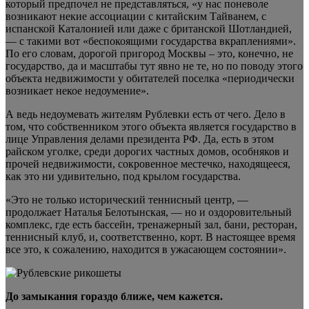
который предпочел не представляться, «у нас поневоле
возникают некие ассоциации с китайским Тайванем, с
испанской Каталонией или даже с британской Шотландией,
— с такими вот «беспокоящими государства вкраплениями».
По его словам, дорогой пригород Москвы – это, конечно, не
государство, да и масштабы тут явно не те, но по поводу этого
объекта недвижимости у обитателей поселка «периодически
возникает некое недоумение».
А ведь недоумевать жителям Рублевки есть от чего. Дело в
том, что собственником этого объекта является государство в
лице Управления делами президента РФ. Да, есть в этом
райском уголке, среди дорогих частных домов, особняков и
прочей недвижимости, сокровенное местечко, находящееся,
как это ни удивительно, под крылом государства.
«Это не только исторический теннисный центр, —
продолжает Наталья Белотынская, — но и оздоровительный
комплекс, где есть бассейн, тренажерный зал, бани, ресторан,
теннисный клуб, и, соответственно, корт. В настоящее время
все это, к сожалению, находится в ужасающем состоянии».
До замыкания гораздо ближе, чем кажется.