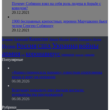
Почему Собянин взял на себя роль лидера в борьбе с
ковидом?
20.12.2021
1900 бесправных крепостных деревни Марушкино бьют
челом Сергею Собянину
20.12.2021
Казахстан
Зеленский
Лавров
НАТО
Москва
Олимпиада
Германия
Песков
Украина
Россия
войны
США
Путин
армия
коронавирус
омикрон
санкции
газ
пенсия
Популярные
«Наркоз переносила хорошо»: известная спортсменка
впала в кому на операции
06.08.2026
Безрукому инвалиду-зэку выдали костыли:
издевательства продолжаются
06.08.2026
Рубрики