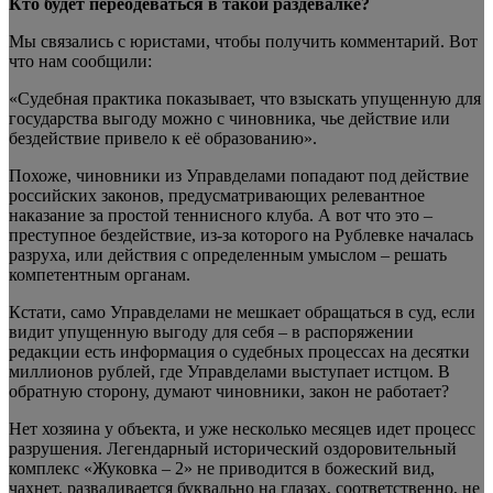
Кто будет переодеваться в такой раздевалке?
Мы связались с юристами, чтобы получить комментарий. Вот
что нам сообщили:
«Судебная практика показывает, что взыскать упущенную для
государства выгоду можно с чиновника, чье действие или
бездействие привело к её образованию».
Похоже, чиновники из Управделами попадают под действие
российских законов, предусматривающих релевантное
наказание за простой теннисного клуба. А вот что это –
преступное бездействие, из-за которого на Рублевке началась
разруха, или действия с определенным умыслом – решать
компетентным органам.
Кстати, само Управделами не мешкает обращаться в суд, если
видит упущенную выгоду для себя – в распоряжении
редакции есть информация о судебных процессах на десятки
миллионов рублей, где Управделами выступает истцом. В
обратную сторону, думают чиновники, закон не работает?
Нет хозяина у объекта, и уже несколько месяцев идет процесс
разрушения. Легендарный исторический оздоровительный
комплекс «Жуковка – 2» не приводится в божеский вид,
чахнет, разваливается буквально на глазах, соответственно, не