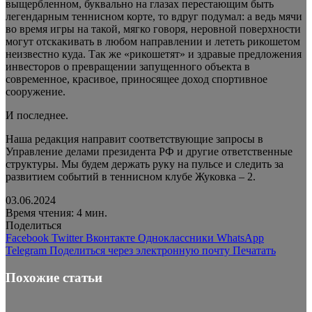
выщербленном, буквально на глазах перестающим быть
легендарным теннисном корте, то вдруг подумал: а ведь мячи
во время игры на такой, мягко говоря, неровной поверхности
могут отскакивать в любом направлении и лететь рикошетом
неизвестно куда. Так же «рикошетят» и здравые предложения
инвесторов о превращении запущенного объекта в
современное, красивое, приносящее доход спортивное
сооружение.
И последнее.
Наша редакция направит соответствующие запросы в
Управление делами президента РФ и другие ответственные
структуры. Мы будем держать руку на пульсе и следить за
развитием событий в теннисном клубе Жуковка – 2.
03.06.2024
Время чтения: 4 мин.
Поделиться
Facebook
Twitter
Вконтакте
Одноклассники
WhatsApp
Telegram
Поделиться через электронную почту
Печатать
Похожие статьи