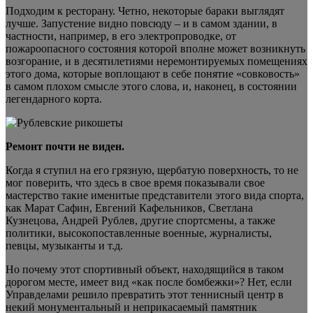
Подходим к ресторану. Четно, некоторые бараки выглядят
лучше. Запустение видно повсюду – и в самом здании, в
частности, например, в его электропроводке, от
пожароопасного состояния которой вполне может возникнуть
возгорание, и в десятилетиями неремонтируемых помещениях
этого дома, которые воплощают в себе понятие «совковость»
в самом плохом смысле этого слова, и, наконец, в состоянии
легендарного корта.
Ремонт почти не виден.
Когда я ступил на его грязную, щербатую поверхность, то не
мог поверить, что здесь в свое время показывали свое
мастерство такие именитые представители этого вида спорта,
как Марат Сафин, Евгений Кафельников, Светлана
Кузнецова, Андрей Рублев, другие спортсмены, а также
политики, высокопоставленные военные, журналисты,
певцы, музыканты и т.д.
Но почему этот спортивный объект, находящийся в таком
дорогом месте, имеет вид «как после бомбежки»? Нет, если
Управделами решило превратить этот теннисный центр в
некий монументальный и неприкасаемый памятник