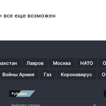
» все еще возможен
захстан
Лавров
Москва
НАТО
О
Войны Армия
Газ
Коронавирус
О
Рубрики
Рубрики