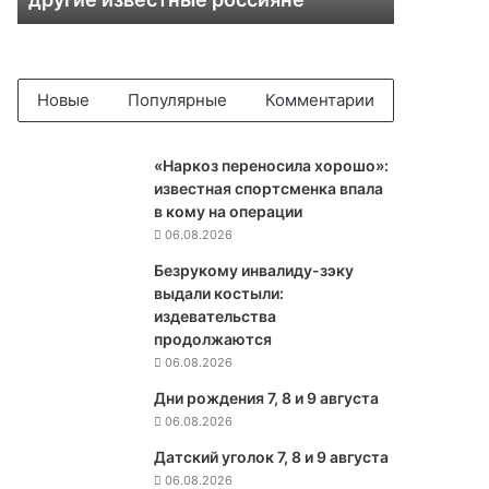
н
ы
й
с
п
Новые
Популярные
Комментарии
и
с
о
«Наркоз переносила хорошо»:
к
известная спортсменка впала
Я
в кому на операции
п
06.08.2026
о
Безрукому инвалиду-зэку
н
выдали костыли:
и
издевательства
и
продолжаются
п
06.08.2026
о
п
Дни рождения 7, 8 и 9 августа
а
06.08.2026
л
Датский уголок 7, 8 и 9 августа
и
06.08.2026
Д