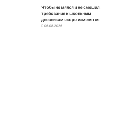
м
Чтобы не мялся и не смешил:
и
требования к школьным
т
дневникам скоро изменятся
р
06.08.2026
и
й
П
е
с
к
о
в
,
Р
а
м
з
а
н
К
а