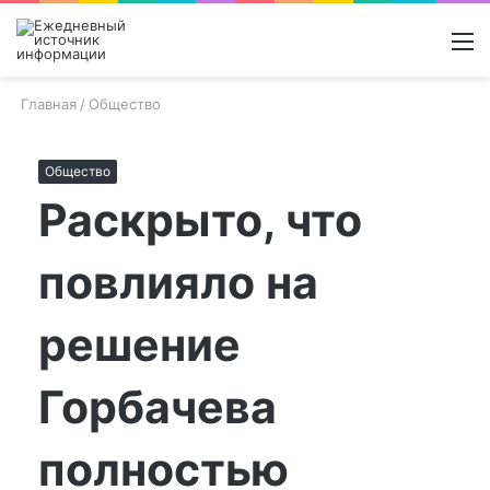
Войти
Switch
Поиск
М
skin
новос
Главная
/
Общество
Общество
Раскрыто, что
повлияло на
решение
Горбачева
полностью