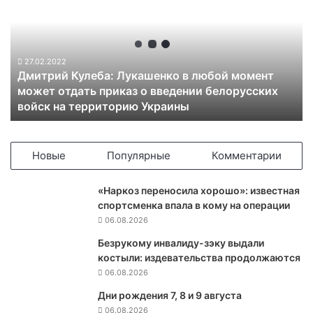
и
т
р
и
й
27.02.2022
Дмитрий Кулеба: Лукашенко в любой момент
К
может отдать приказ о введении белорусских
у
войск на территорию Украины
л
е
б
а
Новые
Популярные
Комментарии
:
Л
«Наркоз переносила хорошо»: известная
у
спортсменка впала в кому на операции
к
06.08.2026
а
ш
Безрукому инвалиду-зэку выдали
е
костыли: издевательства продолжаются
н
06.08.2026
к
Дни рождения 7, 8 и 9 августа
о
06.08.2026
в