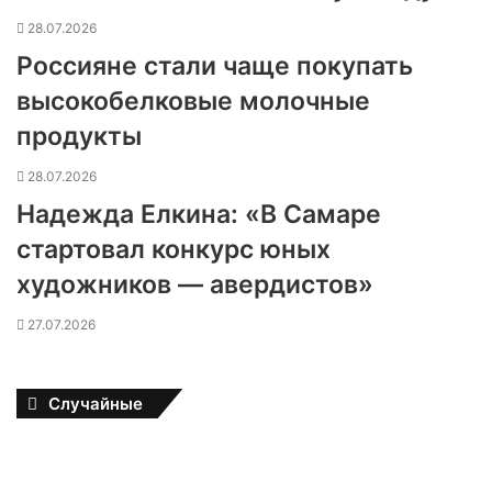
28.07.2026
Россияне стали чаще покупать
высокобелковые молочные
продукты
28.07.2026
Надежда Елкина: «В Самаре
стартовал конкурс юных
художников — авердистов»
27.07.2026
Случайные
Д
м