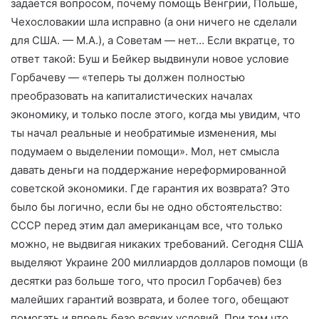
задается вопросом, почему помощь Венгрии, Польше,
Чехословакии шла исправно (а они ничего не сделали
для США. — М.А.), а Советам — нет… Если вкратце, то
ответ такой: Буш и Бейкер выдвинули новое условие
Горбачеву — «теперь ты должен полностью
преобразовать на капиталистических началах
экономику, и только после этого, когда мы увидим, что
ты начал реальные и необратимые изменения, мы
подумаем о выделении помощи». Мол, нет смысла
давать деньги на поддержание нереформированной
советской экономики. Где гарантия их возврата? Это
было бы логично, если бы не одно обстоятельство:
СССР перед этим дал американцам все, что только
можно, не выдвигая никаких требований. Сегодня США
выделяют Украине 200 миллиардов долларов помощи (в
десятки раз больше того, что просил Горбачев) без
малейших гарантий возврата, и более того, обещают
помогать и впредь безо всяких условий. При том что