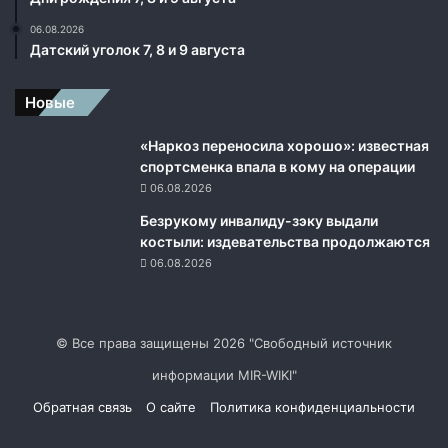
у
с
06.08.2026
с
Датский уголок 7, 8 и 9 августа
к
и
Новые
х
в
«Наркоз переносила хорошо»: известная
о
спортсменка впала в кому на операции
й
06.08.2026
с
к
Безрукому инвалиду-зэку выдали
н
костыли: издевательства продолжаются
а
06.08.2026
т
е
р
р
© Все права защищены 2026 "Свободный источник
и
информации MIR-WIKI"
т
о
Обратная связь
О сайте
Политика конфиденциальности
р
и