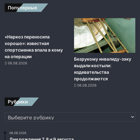
ь
Популярные
п
р
и
к
а
«Наркоз переносила
з
хорошо»: известная
о
спортсменка впала в кому
в
на операции
Безрукому инвалиду-зэку
в
06.08.2026
выдали костыли:
е
издевательства
д
продолжаются
е
06.08.2026
н
и
Рубрики
и
б
Рубрики
е
л
о
06.08.2026
р
Дни рождения 7, 8 и 9 августа