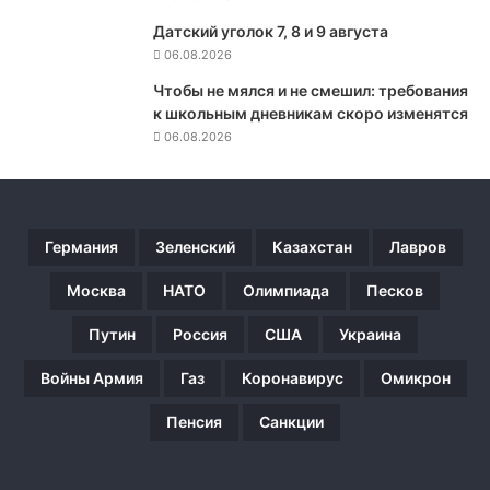
л
Датский уголок 7, 8 и 9 августа
ю
06.08.2026
б
о
Чтобы не мялся и не смешил: требования
й
к школьным дневникам скоро изменятся
м
06.08.2026
о
м
е
н
Германия
Зеленский
Казахстан
Лавров
т
м
Москва
НАТО
Олимпиада
Песков
о
ж
Путин
Россия
США
Украина
е
т
Войны Армия
Газ
Коронавирус
Омикрон
о
т
Пенсия
Санкции
д
а
т