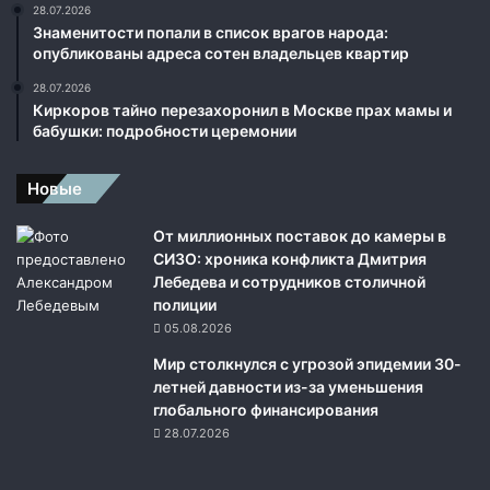
т
28.07.2026
ь
Знаменитости попали в список врагов народа:
в
опубликованы адреса сотен владельцев квартир
о
28.07.2026
е
Киркоров тайно перезахоронил в Москве прах мамы и
н
бабушки: подробности церемонии
н
ы
Новые
х
в
Ч
От миллионных поставок до камеры в
е
СИЗО: хроника конфликта Дмитрия
х
Лебедева и сотрудников столичной
и
полиции
и
05.08.2026
Мир столкнулся с угрозой эпидемии 30-
летней давности из-за уменьшения
глобального финансирования
28.07.2026