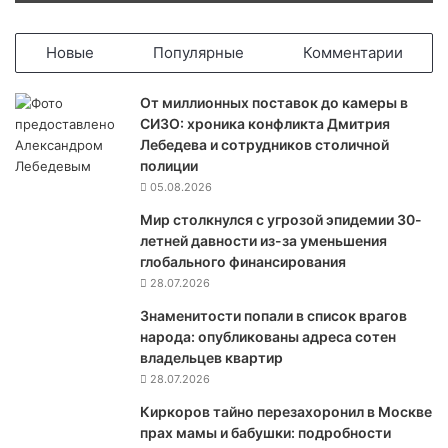
о
г
о
Новые
Популярные
Комментарии
М
и
От миллионных поставок до камеры в
н
СИЗО: хроника конфликта Дмитрия
о
Лебедева и сотрудников столичной
б
полиции
о
05.08.2026
р
о
Мир столкнулся с угрозой эпидемии 30-
н
летней давности из-за уменьшения
ы
глобального финансирования
Ч
28.07.2026
е
Знаменитости попали в список врагов
р
народа: опубликованы адреса сотен
н
владельцев квартир
о
28.07.2026
х
о
Киркоров тайно перезахоронил в Москве
в
прах мамы и бабушки: подробности
а