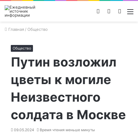
Войти
Switch
Поиск
М
skin
новос
Главная
/
Общество
Общество
Путин возложил
цветы к могиле
Неизвестного
солдата в Москве
09.05.2024
Время чтения меньше минуты