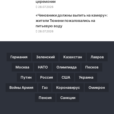
церемонии
з
28.07.2026
а
я
«Чиновники должны выпить на камеру»:
в
жители Тюмени пожаловались на
и
питьевую воду
л
28.07.2026
а
,
ч
т
Германия
Зеленский
Казахстан
Лавров
о
в
Москва
НАТО
Олимпиада
Песков
л
а
Путин
Россия
США
Украина
с
т
Войны Армия
Газ
Коронавирус
Омикрон
и
Г
Пенсия
Санкции
е
р
м