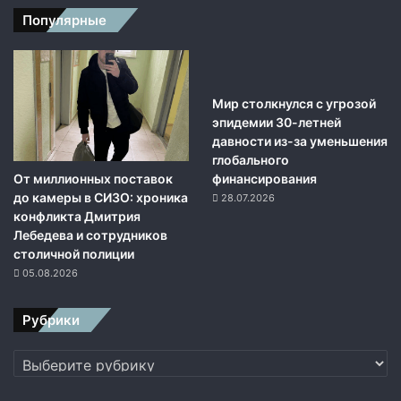
а
Популярные
н
и
и
п
е
Мир столкнулся с угрозой
р
эпидемии 30-летней
е
давности из-за уменьшения
д
глобального
От миллионных поставок
у
финансирования
до камеры в СИЗО: хроника
м
28.07.2026
конфликта Дмитрия
а
Лебедева и сотрудников
л
столичной полиции
и
р
05.08.2026
а
з
Рубрики
м
е
Рубрики
щ
а