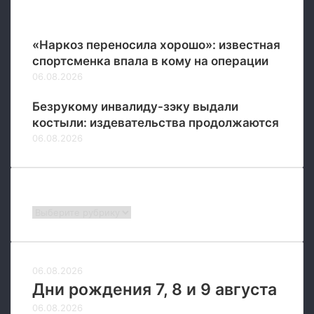
о
д
Популярные
в
и
л
«Наркоз переносила хорошо»: известная
ю
спортсменка впала в кому на операции
д
06.08.2026
е
й
Безрукому инвалиду-зэку выдали
костыли: издевательства продолжаются
06.08.2026
Рубрики
Рубрики
06.08.2026
Дни рождения 7, 8 и 9 августа
06.08.2026