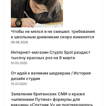
а
р
и
о
о
и
д
н
Р
и
ы
о
н
в
с
-
Х
с
д
Чтобы не мялся и не смешил: требования
а
и
в
к школьным дневникам скоро изменятся
р
и
а
ь
06.08.2026
н
г
к
а
о
о
Интернет-магазин Crypto Spot раздаст
У
д
в
к
тысячу красных роз на 8 марта
а
е
р
01.03.2020
,
а
у
и
От идей к великим шедеврам / История
н
н
дизайн студии
и
у
15.07.2020
ч
,
т
п
Заявление британских СМИ о краже
о
о
«шпионами Путина» формулы для
ж
т
вакцины «Спутник V» не подтвердилось