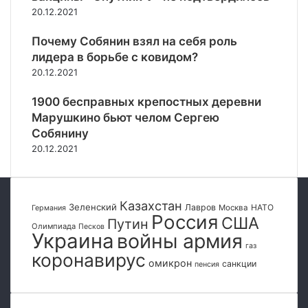
е
о
20.12.2021
н
м
о
у
Почему Собянин взял на себя роль
б
ч
лидера в борьбе с ковидом?
о
т
20.12.2021
л
о
е
о
1900 бесправных крепостных деревни
е
н
1
Марушкино бьют челом Сергею
и
0
Собянину
с
0
е
20.12.2021
н
ю
а
т
ц
п
и
Казахстан
а
Зеленский
Лавров
НАТО
Москва
Германия
Россия
о
н
США
Путин
Олимпиада
Песков
н
и
Украина
войны армия
а
газ
к
коронавирус
л
у
омикрон
санкции
пенсия
и
с
с
р
т
е