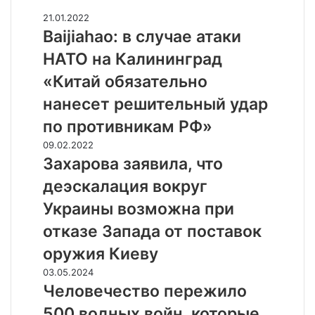
Случайные
B
21.01.2022
a
Baijiahao: в случае атаки
i
НАТО на Калининград
j
i
«Китай обязательно
a
нанесет решительный удар
h
a
по противникам РФ»
o
З
09.02.2022
:
а
Захарова заявила, что
в
х
с
деэскалация вокруг
а
л
р
Украины возможна при
у
о
ч
отказе Запада от поставок
в
а
а
оружия Киеву
е
з
а
Ч
03.05.2024
а
т
е
Человечество пережило
я
а
л
в
500 водных войн, которые
к