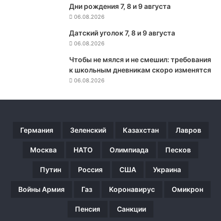
Дни рождения 7, 8 и 9 августа
д
06.08.2026
а
в
Датский уголок 7, 8 и 9 августа
а
06.08.2026
т
ь
Чтобы не мялся и не смешил: требования
э
к школьным дневникам скоро изменятся
л
06.08.2026
е
к
т
р
Германия
Зеленский
Казахстан
Лавров
о
н
Москва
НАТО
Олимпиада
Песков
н
ы
Путин
Россия
США
Украина
е
с
Войны Армия
Газ
Коронавирус
Омикрон
в
и
Пенсия
Санкции
д