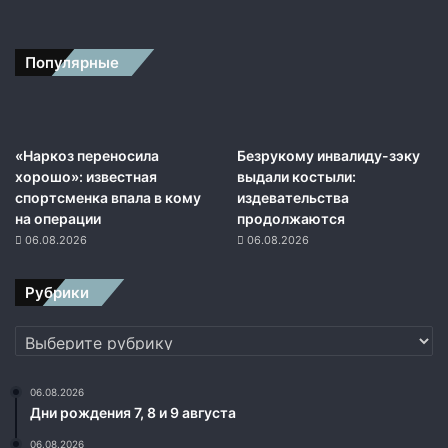
е
т
е
Популярные
л
ь
с
т
в
«Наркоз переносила
Безрукому инвалиду-зэку
а
хорошо»: известная
выдали костыли:
о
спортсменка впала в кому
издевательства
с
на операции
продолжаются
м
06.08.2026
06.08.2026
е
р
Рубрики
т
и
Рубрики
06.08.2026
Дни рождения 7, 8 и 9 августа
06.08.2026