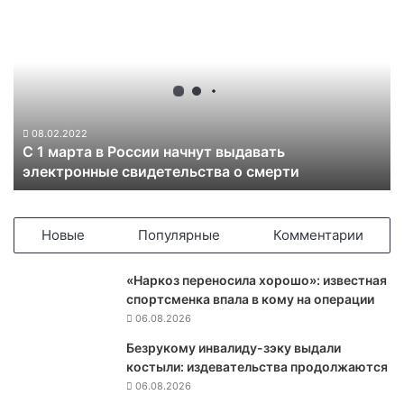
С
1
м
а
р
т
а
в
08.02.2022
С 1 марта в России начнут выдавать
Р
электронные свидетельства о смерти
о
с
с
и
Новые
Популярные
Комментарии
и
н
«Наркоз переносила хорошо»: известная
а
спортсменка впала в кому на операции
ч
06.08.2026
н
у
Безрукому инвалиду-зэку выдали
т
костыли: издевательства продолжаются
в
06.08.2026
ы