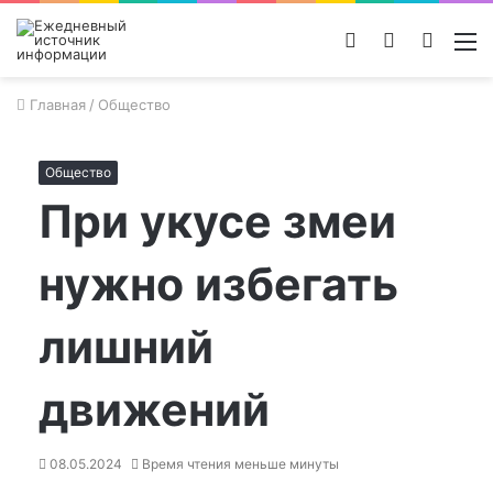
Войти
Switch
Поиск
М
skin
новос
Главная
/
Общество
Общество
При укусе змеи
нужно избегать
лишний
движений
08.05.2024
Время чтения меньше минуты