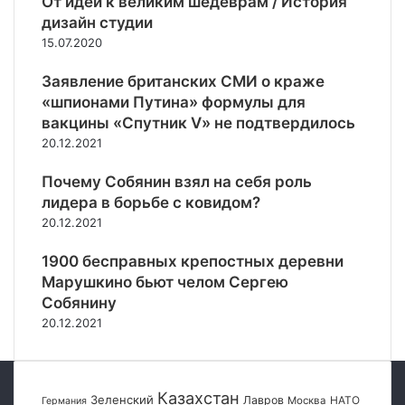
От идей к великим шедеврам / История
о
а
о
м
т
дизайн студии
о
и
р
м
т
15.07.2020
«
Д
о
у
р
п
ж
д
в
е
Заявление британских СМИ о краже
р
о
е
е
в
«шпионами Путина» формулы для
о
н
Ч
г
о
вакцины «Спутник V» не подтвердилось
б
с
а
о
ж
и
20.12.2021
о
с
п
н
р
н
о
о
о
к
Почему Собянин взял на себя роль
а
в
д
с
е
з
лидера в борьбе с ковидом?
Я
д
т
П
а
р
20.12.2021
е
ь
а
п
р
у
л
1900 бесправных крепостных деревни
ж
э
а
Марушкино бьют челом Сергею
к
л
н
у
Собянину
л
и
20.12.2021
а
р
»
о
в
а
Казахстан
Зеленский
Лавров
НАТО
Москва
Германия