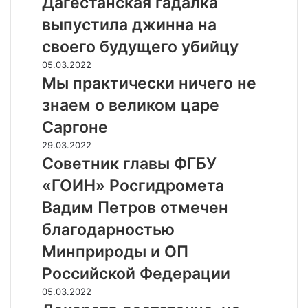
Дагестанская гадалка
г
выпустила джинна на
е
с
своего будущего убийцу
т
М
05.03.2022
а
ы
Мы практически ничего не
н
п
с
знаем о великом царе
р
к
а
Саргоне
а
к
я
С
29.03.2022
т
г
о
Советник главы ФГБУ
и
а
в
ч
«ГОИН» Росгидромета
д
е
е
а
т
Вадим Петров отмечен
с
л
н
к
благодарностью
к
и
и
а
к
Минприроды и ОП
н
в
г
и
Российской Федерации
ы
л
ч
п
а
Л
05.03.2022
е
у
в
е