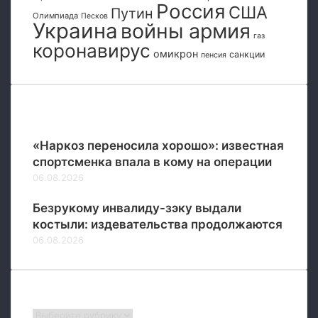
н
Россия
США
Путин
Олимпиада
Песков
н
Украина
войны армия
а
газ
коронавирус
в
омикрон
санкции
пенсия
е
ч
е
р
Популярные
с
р
«Наркоз переносила хорошо»: известная
е
спортсменка впала в кому на операции
д
06.08.2026
ы
Безрукому инвалиду-зэку выдали
костыли: издевательства продолжаются
06.08.2026
Рубрики
Рубрики