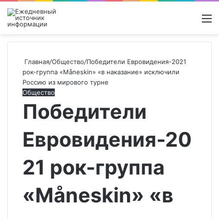
Войти
Switch
Поиск
М
skin
новос
Главная
/
Общество
/
Победители Евровидения-2021
рок-группа «Måneskin» «в наказание» исключили
Россию из мирового турне
Общество
Победители
Евровидения-20
21 рок-группа
«Måneskin» «в