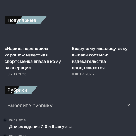
л
л
и
Популярные
в
у
д
с
к
«Наркоз переносила
Безрукому инвалиду-зэку
а
хорошо»: известная
выдали костыли:
я
спортсменка впала в кому
издевательства
з
на операции
продолжаются
в
06.08.2026
06.08.2026
е
з
Рубрики
д
а
Рубрики
06.08.2026
Дни рождения 7, 8 и 9 августа