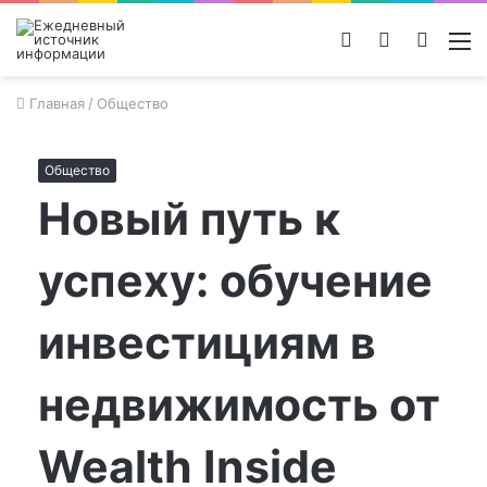
Войти
Switch
Поиск
М
skin
новос
Главная
/
Общество
Общество
Новый путь к
успеху: обучение
инвестициям в
недвижимость от
Wealth Inside