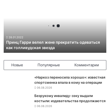
П
р
и
н
ц
Г
а
р
28.01.2022
Принц Гарри велел жене прекратить одеваться
р
как голливудская звезда
и
в
е
л
Новые
Популярные
Комментарии
е
л
«Наркоз переносила хорошо»: известная
ж
спортсменка впала в кому на операции
е
06.08.2026
н
е
Безрукому инвалиду-зэку выдали
п
костыли: издевательства продолжаются
р
06.08.2026
е