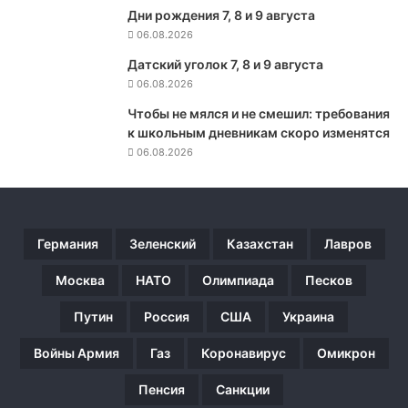
Дни рождения 7, 8 и 9 августа
к
06.08.2026
р
а
Датский уголок 7, 8 и 9 августа
т
06.08.2026
и
т
Чтобы не мялся и не смешил: требования
ь
к школьным дневникам скоро изменятся
о
06.08.2026
д
е
в
а
Германия
Зеленский
Казахстан
Лавров
т
ь
Москва
НАТО
Олимпиада
Песков
с
я
Путин
Россия
США
Украина
к
а
Войны Армия
Газ
Коронавирус
Омикрон
к
г
Пенсия
Санкции
о