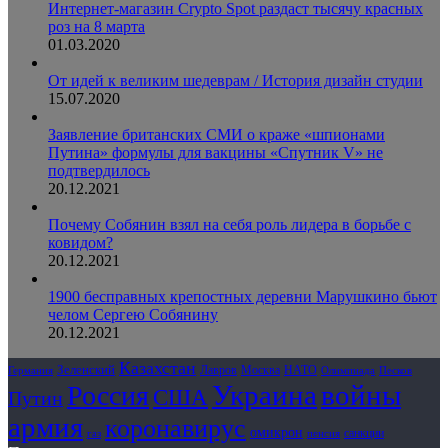
Интернет-магазин Crypto Spot раздаст тысячу красных
роз на 8 марта
01.03.2020
От идей к великим шедеврам / История дизайн студии
15.07.2020
Заявление британских СМИ о краже «шпионами
Путина» формулы для вакцины «Спутник V» не
подтвердилось
20.12.2021
Почему Собянин взял на себя роль лидера в борьбе с
ковидом?
20.12.2021
1900 бесправных крепостных деревни Марушкино бьют
челом Сергею Собянину
20.12.2021
Казахстан
Зеленский
Лавров
НАТО
Москва
Олимпиада
Германия
Песков
Украина
Россия
войны
США
Путин
армия
коронавирус
омикрон
санкции
газ
пенсия