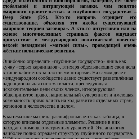
Среди политологов и конспирологов, наверное, нет более
глобальной и интригующей загадки, чем понятие
«мирового правительства» и «глубинного государства» –
Deep State (DS). Кто-то напрочь отрицает его
существование, объясняя это якобы существующей
«мировой
теорией заговора». А кто-то интуитивно или на
основе многочисленных странных фактов ощущает
присутствие в международной политической повестке
некоей невидимой «мягкой силы», проводящей очень
жёсткие политические решения.
Ошибочно определять «глубинное государство» лишь как
кучку «серых кардиналов», втихаря обделывающих свои дела
в тиши кабинетов за плотными шторами. На самом деле в
международном сообществе давно существует разветвлённая
наднациональная система власти, преследующая
исключительные цели своих членов, игнорирующая
общепринятое право, национальный суверенитет и имеющая
возможность прямо влиять на ход развития отдельных стран,
регионов и человечества в целом.
В математике матрица расшифровывается как таблица, в
которую вписаны отдельные элементы. Решение в них
находят с помощью матричных уравнений. Эта аналогия
наиболее полно отражает структуру глубинного государства.
У DS нет единого управляющего центра, а есть жёстко