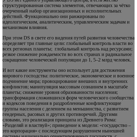
структурированная система элементов, отвечающих за чётко
очерченный набор организационных и исполнительных
действий. Функционально они ранжированы по
идеологическим, аналитическим, управленческим задачам и
механизмам влияния.
При этом DS в свете его видения путей развития человечества
определяет три главные цели: глобальный контроль власти во
всех регионах планеты; глобальный контроль над ресурсами;
резкое снижение рождаемости во всех странах и радикальное
сокращение человеческой популяции до 1, 5–2 млрд человек.
И вот какие инструменты оно использует для достижения
мирового господства: политическое, экономическое и военное
подчинение мира; провоцирование внешних и внутренних
конфликтов; манипуляция массовым сознанием в масштабе
планеты; снижение уровня образованности населения;
трансформация сложившихся форм человеческого сообщества
и кодексов поведения в раздробленные конфликтующие
группы населения с делением на меньшинства, с развитием
гендерных, расовых и других противоречий. Другими
словами, это реализация принципа из Древнего Рима:
«Разделяй и властвуй»; приведение к модели: «государство –
это корпорация» с последующим разрушением нынешней
системы национально ориентированных государств, с