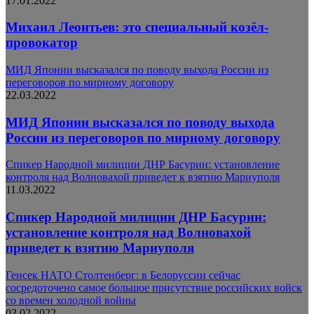
17.01.2022
Михаил Леонтьев: это специальный козёл-
провокатор
МИД Японии высказался по поводу выхода России из
переговоров по мирному договору
22.03.2022
МИД Японии высказался по поводу выхода
России из переговоров по мирному договору
Спикер Народной милиции ДНР Басурин: установление
контроля над Волновахой приведет к взятию Мариуполя
11.03.2022
Спикер Народной милиции ДНР Басурин:
установление контроля над Волновахой
приведет к взятию Мариуполя
Генсек НАТО Столтенберг: в Белоруссии сейчас
сосредоточено самое большое присутствие российских войск
со времен холодной войны
03.02.2022