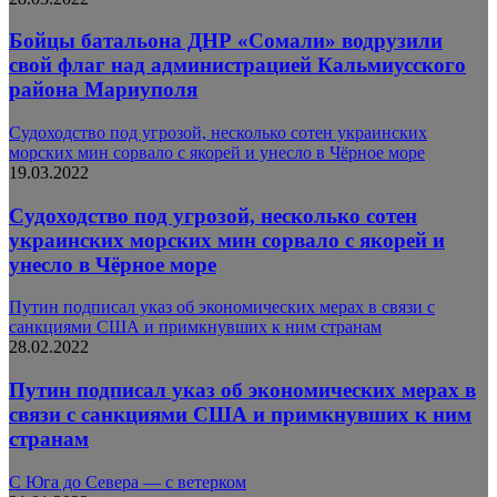
Бойцы батальона ДНР «Сомали» водрузили
свой флаг над администрацией Кальмиусского
района Мариуполя
Судоходство под угрозой, несколько сотен украинских
морских мин сорвало с якорей и унесло в Чёрное море
19.03.2022
Судоходство под угрозой, несколько сотен
украинских морских мин сорвало с якорей и
унесло в Чёрное море
Путин подписал указ об экономических мерах в связи с
санкциями США и примкнувших к ним странам
28.02.2022
Путин подписал указ об экономических мерах в
связи с санкциями США и примкнувших к ним
странам
С Юга до Севера — с ветерком