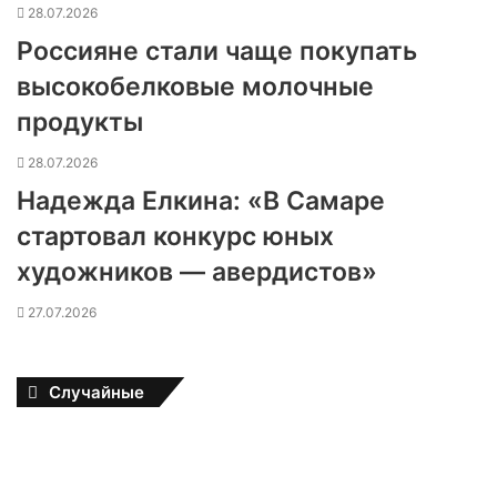
28.07.2026
Россияне стали чаще покупать
высокобелковые молочные
продукты
28.07.2026
Надежда Елкина: «В Самаре
стартовал конкурс юных
художников — авердистов»
27.07.2026
Случайные
Г
л
а