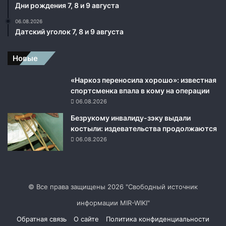
Дни рождения 7, 8 и 9 августа
П
а
06.08.2026
л
Датский уголок 7, 8 и 9 августа
и
й
Новые
в
1
«Наркоз переносила хорошо»: известная
9
спортсменка впала в кому на операции
9
3
06.08.2026
-
Безрукому инвалиду-зэку выдали
м
костыли: издевательства продолжаются
о
06.08.2026
т
к
а
з
а
© Все права защищены 2026 "Свободный источник
л
информации MIR-WIKI"
с
я
Обратная связь
О сайте
Политика конфиденциальности