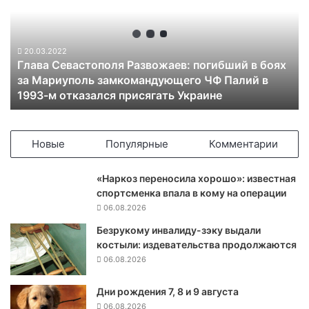
в
а
С
е
20.03.2022
Глава Севастополя Развожаев: погибший в боях
в
за Мариуполь замкомандующего ЧФ Палий в
а
1993-м отказался присягать Украине
с
т
о
п
Новые
Популярные
Комментарии
о
л
«Наркоз переносила хорошо»: известная
я
спортсменка впала в кому на операции
Р
06.08.2026
а
з
Безрукому инвалиду-зэку выдали
в
костыли: издевательства продолжаются
о
06.08.2026
ж
а
Дни рождения 7, 8 и 9 августа
е
06.08.2026