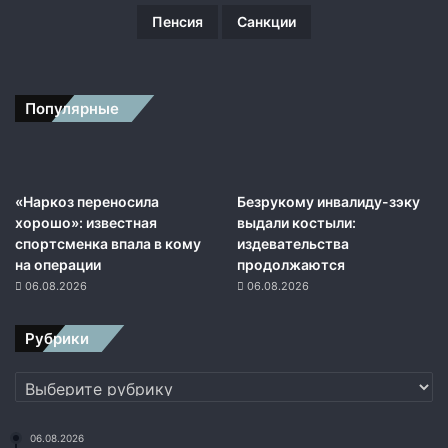
п
Пенсия
Санкции
о
л
ь
з
Популярные
а
м
к
о
«Наркоз переносила
Безрукому инвалиду-зэку
м
хорошо»: известная
выдали костыли:
а
спортсменка впала в кому
издевательства
н
на операции
продолжаются
д
06.08.2026
06.08.2026
у
ю
щ
Рубрики
е
г
Рубрики
о
Ч
Ф
06.08.2026