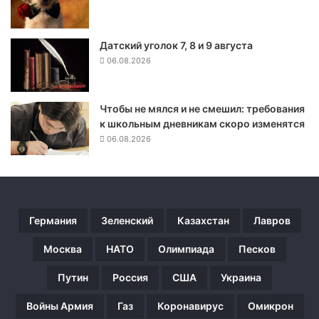
в
:
п
Датский уголок 7, 8 и 9 августа
о
06.08.2026
г
и
б
ш
Чтобы не мялся и не смешил: требования
и
к школьным дневникам скоро изменятся
й
06.08.2026
в
б
о
я
х
Германия
Зеленский
Казахстан
Лавров
з
а
Москва
НАТО
Олимпиада
Песков
М
а
Путин
Россия
США
Украина
р
и
Войны Армия
Газ
Коронавирус
Омикрон
у