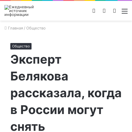
Войти
Switch
Поиск
М
skin
новос
Главная
/
Общество
Общество
Эксперт
Белякова
рассказала, когда
в России могут
снять