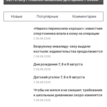
t
c
h
Новые
Популярные
Комментарии
:
в
«Наркоз переносила хорошо»: известная
с
спортсменка впала в кому на операции
л
06.08.2026
у
ч
Безрукому инвалиду-зэку выдали
а
костыли: издевательства продолжаются
е
06.08.2026
в
Дни рождения 7, 8 и 9 августа
о
06.08.2026
й
н
Датский уголок 7, 8 и 9 августа
ы
06.08.2026
в
Е
Чтобы не мялся и не смешил: требования
в
к школьным дневникам скоро изменятся
р
06.08.2026
о