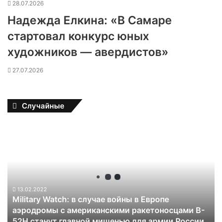
28.07.2026
Надежда Елкина: «В Самаре
стартовал конкурс юных
художников — авердистов»
27.07.2026
Случайные
M
i
l
i
t
a
r
13.02.2022
Military Watch: в случае войны в Европе
y
аэродромы с американскими ракетоносцами B-
W
52H станут главной мишенью для армии России
a