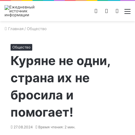
Войти
Switch
Поиск
М
skin
новос
Главная
/
Общество
Общество
Куряне не одни,
страна их не
бросила и
помогает!
27.08.2024
Время чтения: 2 мин.