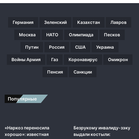
п
е
а
Германия
Зеленский
Казахстан
Лавров
э
р
Москва
НАТО
Олимпиада
Песков
о
д
Путин
Россия
США
Украина
р
о
Войны Армия
Газ
Коронавирус
Омикрон
м
ы
Пенсия
Санкции
с
а
м
е
Популярные
р
и
к
а
н
«Наркоз переносила
Безрукому инвалиду-зэку
с
хорошо»: известная
выдали костыли: