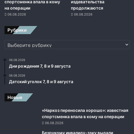
к
спортсменка впала в кому
издевательства
и
на операции
продолжаются
м
06.08.2026
06.08.2026
и
р
Рубрики
а
к
Рубрики
е
т
о
06.08.2026
н
Дни рождения 7, 8 и 9 августа
о
06.08.2026
с
Датский уголок 7, 8 и 9 августа
ц
а
м
Новые
и
B
«Наркоз переносила хорошо»: известная
-
спортсменка впала в кому на операции
5
06.08.2026
2
Безрукому инвалиду-зэку выдали
H