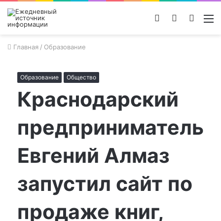
Войти
Switch
Поиск
М
skin
новос
Главная
/
Образование
Образование
Общество
Краснодарский
предприниматель
Евгений Алмаз
запустил сайт по
продаже книг,