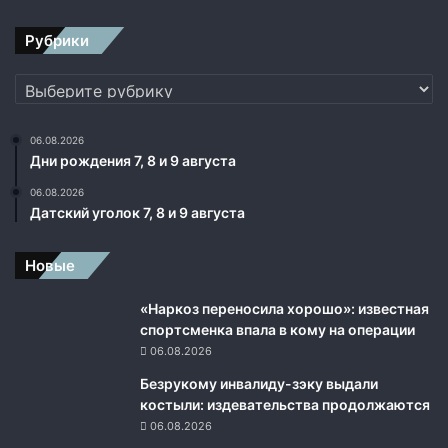
с
т
Рубрики
у
п
Рубрики
и
л
о
06.08.2026
в
Дни рождения 7, 8 и 9 августа
с
06.08.2026
у
Датский уголок 7, 8 и 9 августа
д
Новые
«Наркоз переносила хорошо»: известная
спортсменка впала в кому на операции
06.08.2026
Безрукому инвалиду-зэку выдали
костыли: издевательства продолжаются
06.08.2026