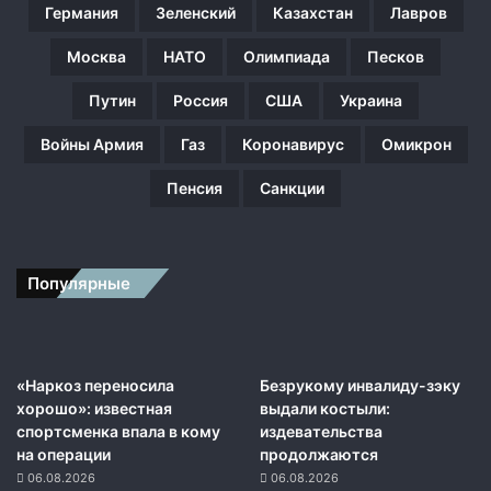
Германия
Зеленский
Казахстан
Лавров
е
м
Москва
НАТО
Олимпиада
Песков
о
й
Путин
Россия
США
Украина
в
ф
Войны Армия
Газ
Коронавирус
Омикрон
е
й
Пенсия
Санкции
к
а
х
о
Популярные
б
а
р
м
и
«Наркоз переносила
Безрукому инвалиду-зэку
и
хорошо»: известная
выдали костыли:
,
спортсменка впала в кому
издевательства
п
на операции
продолжаются
о
06.08.2026
06.08.2026