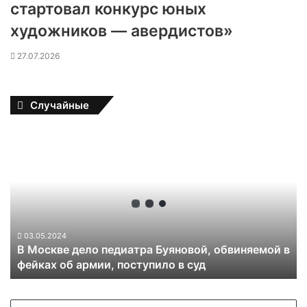
стартовал конкурс юных
художников — авердистов»
27.07.2026
Случайные
В
М
о
с
к
в
е
д
03.05.2024
В Москве дело педиатра Буяновой, обвиняемой в
е
фейках об армии, поступило в суд
л
о
п