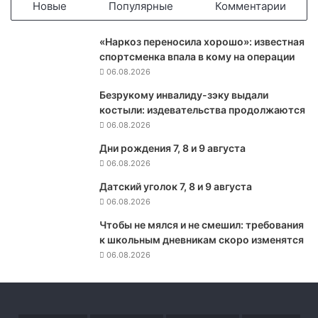
е
Новые
Популярные
Комментарии
д
и
«Наркоз переносила хорошо»: известная
а
спортсменка впала в кому на операции
т
06.08.2026
р
а
Безрукому инвалиду-зэку выдали
Б
костыли: издевательства продолжаются
у
06.08.2026
я
Дни рождения 7, 8 и 9 августа
н
06.08.2026
о
в
Датский уголок 7, 8 и 9 августа
о
06.08.2026
й
,
Чтобы не мялся и не смешил: требования
о
к школьным дневникам скоро изменятся
б
06.08.2026
в
и
н
я