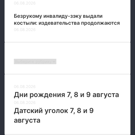
х
06.08.2026
т
ы
Безрукому инвалиду-зэку выдали
с
костыли: издевательства продолжаются
я
06.08.2026
ч
м
е
т
Рубрики
р
Рубрики
о
в
06.08.2026
Дни рождения 7, 8 и 9 августа
06.08.2026
Датский уголок 7, 8 и 9
августа