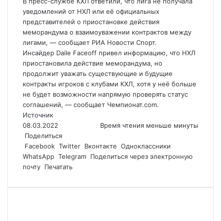
В пресс-службе КХЛ ответили, что лига не получала
уведомлений от НХЛ или её официальных
представителей о приостановке действия
меморандума о взаимоуважении контрактов между
лигами, — сообщает РИА Новости Спорт.
Инсайдер Daile Faceoff привел информацию, что НХЛ
приостановила действие меморандума, но
продолжит уважать существующие и будущие
контракты игроков с клубами КХЛ, хотя у неё больше
не будет возможности напрямую проверять статус
соглашений, — сообщает Чемпионат.сom.
Источник
08.03.2022
Время чтения меньше минуты
Поделиться
Facebook
Twitter
Вконтакте
Одноклассники
WhatsApp
Telegram
Поделиться через электронную
почту
Печатать
Похожие статьи