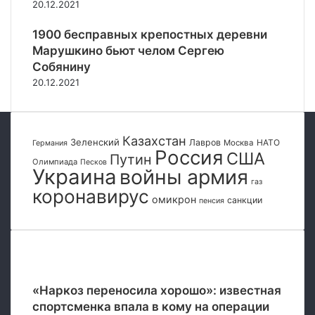
20.12.2021
г
н
1900 бесправных крепостных деревни
я
Марушкино бьют челом Сергею
В
Собянину
С
20.12.2021
У
с
в
ы
Казахстан
Зеленский
с
Лавров
НАТО
Москва
Германия
Россия
США
Путин
о
Олимпиада
Песков
Украина
войны армия
т
газ
ы
коронавирус
омикрон
санкции
б
пенсия
о
л
е
Популярные
е
т
«Наркоз переносила хорошо»: известная
р
спортсменка впала в кому на операции
е