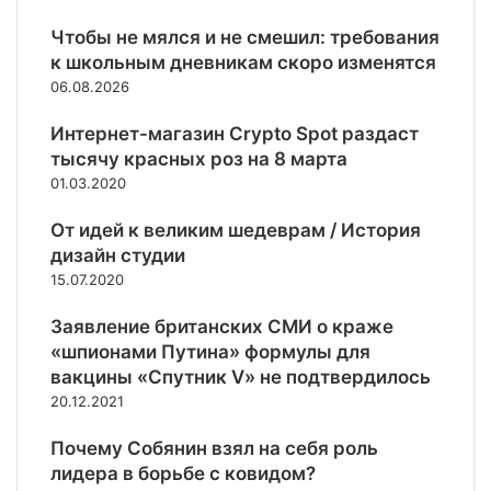
и
й
г
л
ц
в
о
е
Чтобы не мялся и не смешил: требования
и
н
д
н
к школьным дневникам скоро изменятся
о
у
а
с
06.08.2026
н
ю
в
к
а
с
П
о
Интернет-магазин Crypto Spot раздаст
л
и
е
г
тысячу красных роз на 8 марта
и
с
к
о
с
01.03.2020
т
и
п
т
е
н
о
От идей к великим шедеврам / История
о
м
е
к
в
дизайн студии
у
и
з
15.07.2020
н
а
у
л
Заявление британских СМИ о краже
т
п
«шпионами Путина» формулы для
ь
о
вакцины «Спутник V» не подтвердилось
К
в
20.12.2021
и
о
е
г
Почему Собянин взял на себя роль
в
о
лидера в борьбе с ковидом?
о