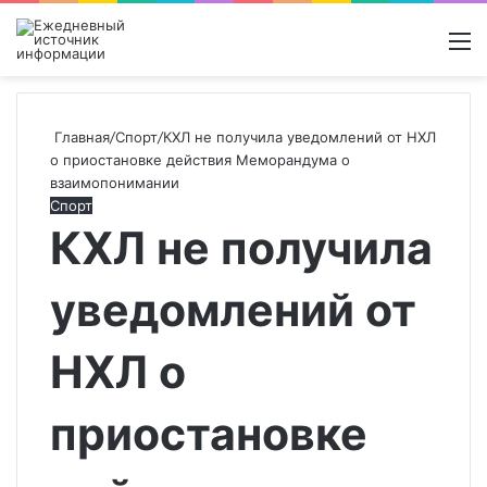
Войти
Switch
Поиск
М
skin
новос
Главная
/
Спорт
/
КХЛ не получила уведомлений от НХЛ
о приостановке действия Меморандума о
взаимопонимании
Спорт
КХЛ не получила
уведомлений от
НХЛ о
приостановке