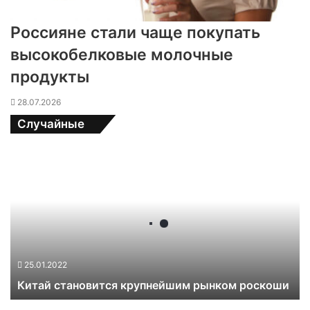
Россияне стали чаще покупать
высокобелковые молочные
продукты
28.07.2026
Случайные
К
и
т
а
й
с
т
а
25.01.2022
н
Китай становится крупнейшим рынком роскоши
о
в