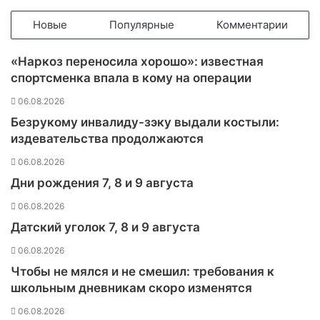
и
т
Новые
Популярные
Комментарии
с
я
«Наркоз переносила хорошо»: известная
к
спортсменка впала в кому на операции
р
у
06.08.2026
п
Безрукому инвалиду-зэку выдали костыли:
н
издевательства продолжаются
е
й
06.08.2026
ш
Дни рождения 7, 8 и 9 августа
и
м
06.08.2026
р
Датский уголок 7, 8 и 9 августа
ы
н
06.08.2026
к
Чтобы не мялся и не смешил: требования к
о
школьным дневникам скоро изменятся
м
р
06.08.2026
о