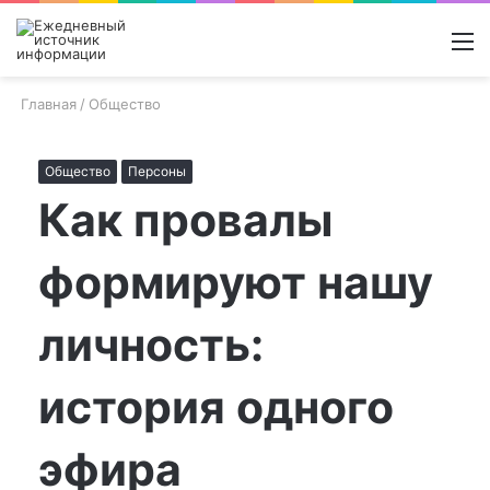
Войти
Switch
Поиск
М
skin
новос
Главная
/
Общество
Общество
Персоны
Как провалы
формируют нашу
личность:
история одного
эфира