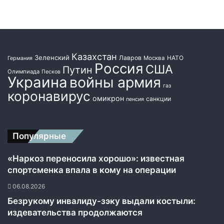
с
к
о
ш
и
Казахстан
Зеленский
Лавров
НАТО
Москва
Германия
Россия
США
Путин
Олимпиада
Песков
Украина
войны армия
газ
коронавирус
омикрон
санкции
пенсия
Популярные
«Наркоз переносила хорошо»: известная
спортсменка впала в кому на операции
06.08.2026
Безрукому инвалиду-зэку выдали костыли:
издевательства продолжаются