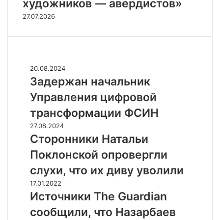
художников — авердистов»
27.07.2026
Случайные
З
20.08.2024
а
Задержан начальник
д
Управления цифровой
е
р
трансформации ФСИН
ж
С
27.08.2024
а
т
Сторонники Натальи
н
о
н
Поклонской опровергли
р
а
о
слухи, что их диву уволили
ч
н
а
И
17.01.2022
н
л
с
Источники The Guardian
и
ь
т
к
сообщили, что Назарбаев
н
о
и