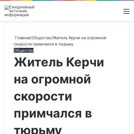
Войти
Switch
Поиск
М
skin
новос
Главная
/
Общество
/
Житель Керчи на огромной
скорости примчался в тюрьму
Общество
Житель Керчи
на огромной
скорости
примчался в
тюрьму