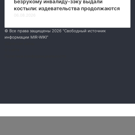
Безрукому инвалиду-зэку выдали
костыли: издевательства продолжаются
06.08.2026
© Все права защищены 2026 "Свободный источник
информации MIR-WIKI"
Обратная связь
О сайте
Политика конфиденциальности
Facebook
Twitter
YouTube
vk.com
Одноклассники
Telegram
RSS
Facebook
Twitter
WhatsApp
Telegram
Кнопка
«Наверх»