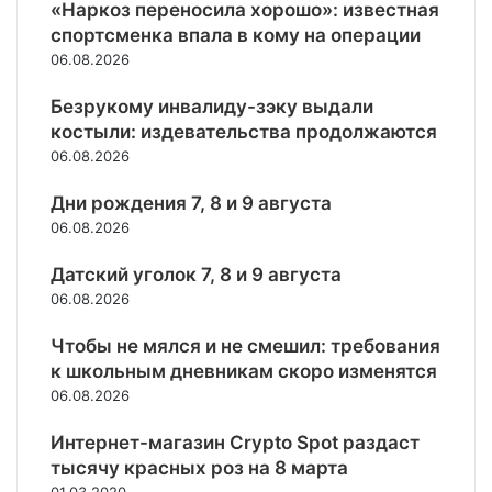
и
«Наркоз переносила хорошо»: известная
б
П
т
д
у
е
а
е
спортсменка впала в кому на операции
и
е
ж
й
т
к
н
с
06.08.2026
и
я
ы
и
а
с
е
д
в
н
,
Безрукому инвалиду-зэку выдали
е
м
е
а
е
е
,
костыли: издевательства продолжаются
к
р
ю
с
ч
р
06.08.2026
н
т
л
т
у
о
н
и
о
Дни рождения 7, 8 и 9 августа
п
г
о
э
б
н
06.08.2026
о
в
т
ы
ы
о
ы
о
н
е
Датский уголок 7, 8 и 9 августа
р
е
м
е
у
06.08.2026
у
с
у
п
к
ж
а
Г
о
р
Чтобы не мялся и не смешил: требования
и
н
а
д
а
к школьным дневникам скоро изменятся
я
к
б
с
и
06.08.2026
ц
у
т
н
и
н
а
с
Интернет-магазин Crypto Spot раздаст
и
и
в
к
тысячу красных роз на 8 марта
п
и
л
и