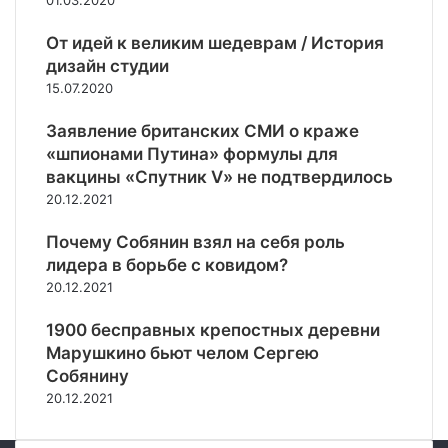
01.03.2020
р
к
я
е
о
т
т
с
От идей к великим шедеврам / История
т
о
ь
к
и
дизайн студии
-
и
л
в
т
15.07.2020
х
а
Р
о
п
д
о
д
Заявление британских СМИ о краже
о
ы
с
а
д
«шпионами Путина» формулы для
Г
с
с
в
вакцины «Спутник V» не подтвердилось
С
и
т
о
М
20.12.2021
и
п
з
в
«
о
м
Л
Почему Собянин взял на себя роль
з
г
о
и
лидера в борьбе с ковидом?
а
о
ж
с
20.12.2021
к
л
н
и
и
о
ы
ч
1900 бесправных крепостных деревни
б
в
е
а
Марушкино бьют челом Сергею
е
е
р
н
Собянину
р
»
е
с
20.12.2021
а
п
к
т
р
е
а
е