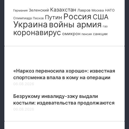
и
к
с
К
Казахстан
и
Зеленский
Лавров
НАТО
Москва
Германия
с
р
Россия
США
н
Путин
и
Олимпиада
а
Песков
Украина
войны армия
а
и
м
газ
У
коронавирус
а
омикрон
санкции
к
пенсия
т
р
о
а
р
и
с
Популярные
н
к
у
е
«Наркоз переносила хорошо»: известная
»
спортсменка впала в кому на операции
06.08.2026
Безрукому инвалиду-зэку выдали
костыли: издевательства продолжаются
06.08.2026