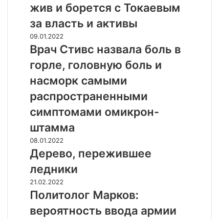
и
ч
жив и борется с Токаевым
Н
к
н
а
за власть и активы
У
и
т
п
к
В
09.01.2022
а
р
и
р
Врач Стивс назвала боль в
л
а
T
а
ь
горле, головную боль и
в
h
ч
и
л
e
С
насморк самыми
П
е
G
т
о
распространенными
н
u
и
к
и
a
в
симптомами омикрон-
л
я
r
с
о
штамма
ц
d
н
н
и
i
а
Д
08.01.2022
с
ф
a
з
е
Дерево, пережившее
к
р
n
в
р
о
ледники
о
с
а
е
й
в
о
л
в
П
21.02.2022
о
о
о
а
о
о
Политолог Марков:
п
й
б
б
,
л
р
вероятность ввода армии
т
щ
о
п
и
о
р