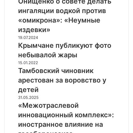
Онищенко о совете делать
и
ингаляции водкой против
щ
е
«омикрона»: «Неумные
н
издевки»
к
о
К
19.07.2024
о
р
Крымчане публикуют фото
с
ы
небывалой жары
о
м
в
ч
Т
15.01.2022
е
а
а
Тамбовский чиновник
т
н
м
арестован за воровство у
е
е
б
д
п
о
детей
е
у
в
«
31.05.2025
л
б
с
М
«Межотраслевой
а
л
к
е
т
и
и
инновационный комплекс»:
ж
ь
к
й
о
иностранное влияние на
и
у
ч
т
н
ю
и