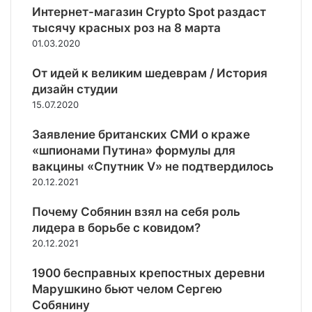
т
в
ф
Интернет-магазин Crypto Spot раздаст
о
о
о
тысячу красных роз на 8 марта
р
м
в
01.03.2020
и
К
в
и
р
и
От идей к великим шедеврам / История
Р
ы
н
дизайн студии
о
м
т
с
15.07.2020
а
е
с
,
р
и
Заявление британских СМИ о краже
Д
в
и
«шпионами Путина» формулы для
Н
ь
и
вакцины «Спутник V» не подтвердилось
Р
ю
У
и
20.12.2021
с
к
Л
Е
р
Н
Почему Собянин взял на себя роль
г
а
Р
о
лидера в борьбе с ковидом?
и
«
р
20.12.2021
н
п
о
ы
р
м
1900 бесправных крепостных деревни
а
А
Марушкино бьют челом Сергею
к
л
Собянину
т