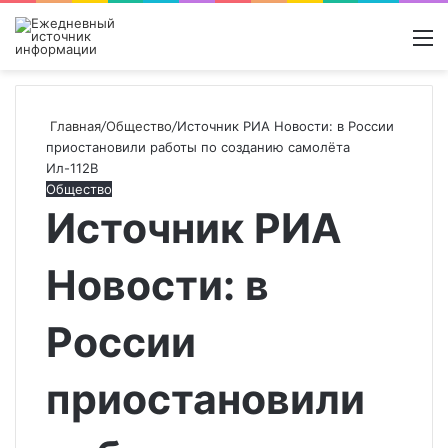
Войти
Switch
Поиск
М
skin
новос
Главная
/
Общество
/
Источник РИА Новости: в России
приостановили работы по созданию самолёта
Ил-112В
Общество
Источник РИА
Новости: в
России
приостановили