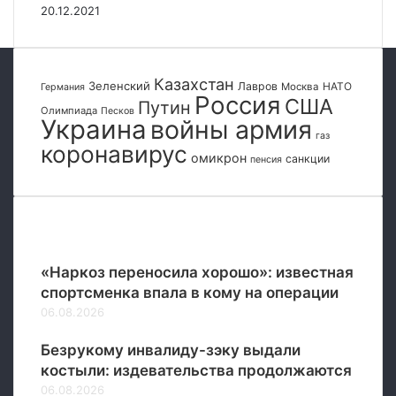
ь
20.12.2021
и
ш
ч
е
е
в
с
с
Казахстан
Зеленский
Лавров
НАТО
Москва
Германия
к
к
Россия
США
Путин
и
Олимпиада
Песков
и
Украина
войны армия
н
м
газ
коронавирус
е
омикрон
санкции
пенсия
в
о
з
м
Популярные
о
ж
«Наркоз переносила хорошо»: известная
н
спортсменка впала в кому на операции
о
06.08.2026
»
Безрукому инвалиду-зэку выдали
костыли: издевательства продолжаются
06.08.2026