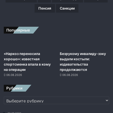
ы
е
Пенсия
Санкции
о
б
о
р
Популярные
о
т
ы
«Наркоз переносила
Безрукому инвалиду-зэку
хорошо»: известная
выдали костыли:
спортсменка впала в кому
издевательства
на операции
продолжаются
06.08.2026
06.08.2026
Рубрики
Рубрики