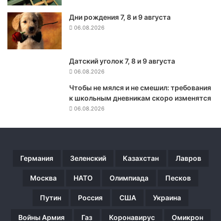
ы
н
Дни рождения 7, 8 и 9 августа
а
06.08.2026
Б
а
й
Датский уголок 7, 8 и 9 августа
д
06.08.2026
е
н
Чтобы не мялся и не смешил: требования
а
к школьным дневникам скоро изменятся
н
06.08.2026
а
б
и
р
Германия
Зеленский
Казахстан
Лавров
а
е
Москва
НАТО
Олимпиада
Песков
т
н
Путин
Россия
США
Украина
о
в
Войны Армия
Газ
Коронавирус
Омикрон