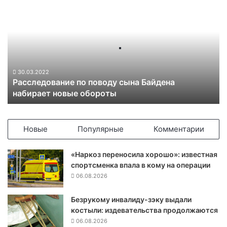
а
с
с
л
е
д
о
30.03.2022
Расследование по поводу сына Байдена
в
набирает новые обороты
а
н
и
е
Новые
Популярные
Комментарии
п
о
«Наркоз переносила хорошо»: известная
п
спортсменка впала в кому на операции
о
06.08.2026
в
о
Безрукому инвалиду-зэку выдали
д
костыли: издевательства продолжаются
у
с
06.08.2026