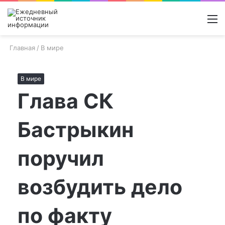
Войти
Switch
Поиск
М
skin
новос
Главная
/
В мире
В мире
Глава СК
Бастрыкин
поручил
возбудить дело
по факту