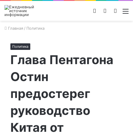
Войти
Switch
Поиск
М
skin
новос
Главная
/
Политика
Политика
Глава Пентагона
Остин
предостерег
руководство
Китая от