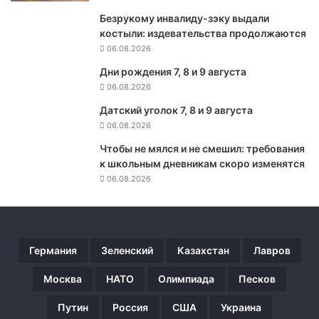
и
Безрукому инвалиду-зэку выдали
б
костыли: издевательства продолжаются
р
о
06.08.2026
к
Дни рождения 7, 8 и 9 августа
к
06.08.2026
о
л
Датский уголок 7, 8 и 9 августа
и
06.08.2026
п
Чтобы не мялся и не смешил: требования
р
к школьным дневникам скоро изменятся
о
06.08.2026
д
л
е
в
а
Германия
Зеленский
Казахстан
Лавров
ю
т
Москва
НАТО
Олимпиада
Песков
ж
и
Путин
Россия
США
Украина
з