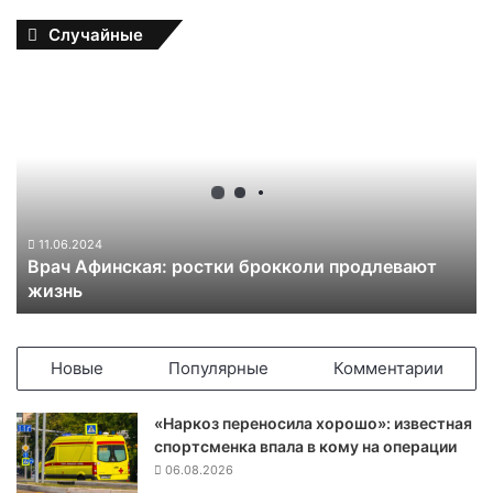
Случайные
В
р
а
ч
А
ф
и
н
11.06.2024
Врач Афинская: ростки брокколи продлевают
с
жизнь
к
а
я
:
Новые
Популярные
Комментарии
р
о
«Наркоз переносила хорошо»: известная
с
спортсменка впала в кому на операции
т
06.08.2026
к