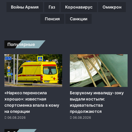
н
Войны Армия
Газ
Коронавирус
Омикрон
ь
Пенсия
Санкции
Популярные
«Наркоз переносила
Безрукому инвалиду-зэку
хорошо»: известная
выдали костыли:
спортсменка впала в кому
издевательства
на операции
продолжаются
06.08.2026
06.08.2026