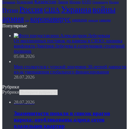
Казахстан
Зеленский
Лавров
НАТО
Москва
Олимпиада
Германия
Песков
Украина
Россия
войны
США
Путин
армия
коронавирус
омикрон
санкции
газ
пенсия
Популярные
От миллионных поставок до камеры в СИЗО: хроника
конфликта Дмитрия Лебедева и сотрудников столичной
полиции
05.08.2026
Мир столкнулся с угрозой эпидемии 30-летней давности
из-за уменьшения глобального финансирования
28.07.2026
Рубрики
Рубрики
28.07.2026
Знаменитости попали в список врагов
народа: опубликованы адреса сотен
владельцев квартир