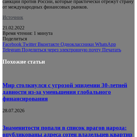
санкции против России, которые практически отрежут страну
от международных финансовых рынков.
Источник
21.02.2022
Время чтения: 1 минута
Поделиться
Facebook
Twitter
Вконтакте
Одноклассники
WhatsApp
Telegram
Поделиться через электронную почту
Печатать
Похожие статьи
Мир столкнулся с угрозой эпидемии 30-летней
давности из-за уменьшения глобального
финансирования
28.07.2026
Знаменитости попали в список врагов народа:
опубликованы адреса сотен владельцев квартир