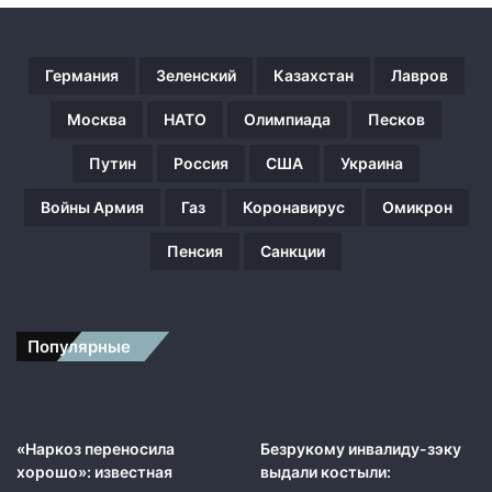
е
т
Германия
Зеленский
Казахстан
Лавров
Москва
НАТО
Олимпиада
Песков
Путин
Россия
США
Украина
Войны Армия
Газ
Коронавирус
Омикрон
Пенсия
Санкции
Популярные
«Наркоз переносила
Безрукому инвалиду-зэку
хорошо»: известная
выдали костыли: