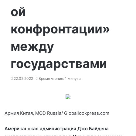
ой
конфронтации»
между
государствами
22.02.2022
Время чтения: 1 минута
Армия Китая, MOD Russia/ Globallookpress.com
Американская администрация Джо Байдена