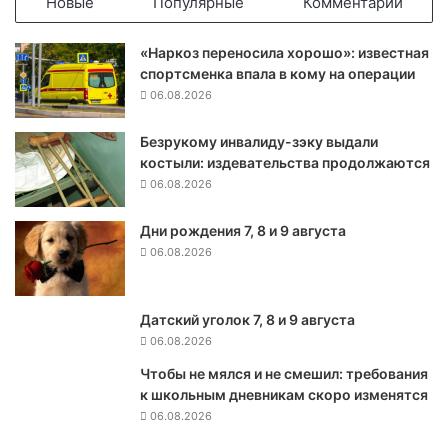
Новые
Популярные
Комментарии
и
л
«Наркоз переносила хорошо»: известная
с
спортсменка впала в кому на операции
з
06.08.2026
а
п
Безрукому инвалиду-зэку выдали
у
костыли: издевательства продолжаются
с
к
06.08.2026
о
м
Дни рождения 7, 8 и 9 августа
я
06.08.2026
д
е
р
Датский уголок 7, 8 и 9 августа
н
06.08.2026
ы
х
Чтобы не мялся и не смешил: требования
р
к школьным дневникам скоро изменятся
а
06.08.2026
к