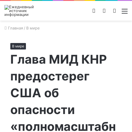
Войти
Switch
Поиск
М
skin
новос
Главная
/
В мире
В мире
Глава МИД КНР
предостерег
США об
опасности
«полномасштабн