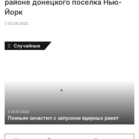
районе донецкого поселка Нью-
Йорк
03.06.2022
Случайные
П
х
е
н
ь
я
н
з
а
24.01.2022
Пхеньян зачастил с запуском ядерных ракет
ч
а
с
т