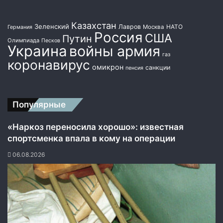
Казахстан
Зеленский
Лавров
НАТО
Москва
Германия
Россия
США
Путин
Олимпиада
Песков
Украина
войны армия
газ
коронавирус
омикрон
санкции
пенсия
Популярные
«Наркоз переносила хорошо»: известная
спортсменка впала в кому на операции
06.08.2026