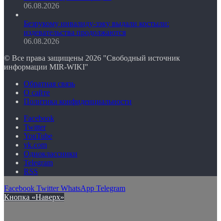
06.08.2026
Безрукому инвалиду-зэку выдали костыли:
издевательства продолжаются
06.08.2026
© Все права защищены 2026 "Свободный источник
информации MIR-WIKI"
Обратная связь
О сайте
Политика конфиденциальности
Facebook
Twitter
YouTube
vk.com
Одноклассники
Telegram
RSS
Facebook
Twitter
WhatsApp
Telegram
Кнопка «Наверх»