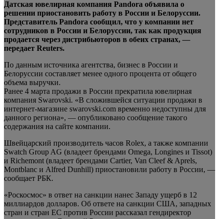
Датская ювелирная компания Pandora объявила о
решении приостановить работу в России и Белоруссии.
Представитель Pandora сообщил, что у компании нет
сотрудников в России и Белоруссии, так как продукция
продается через дистрибьюторов в обеих странах, —
передает
Reuters.
По данным источника агентства, бизнес в России и
Белоруссии составляет менее одного процента от общего
объема выручки.
Ранее 4 марта продажи в России прекратила ювелирная
компания Swarovski. «В сложившейся ситуации продажи в
интернет-магазине swarovski.com временно недоступны для
данного региона», — опубликовано сообщение такого
содержания на сайте компании.
Швейцарский производитель часов Rolex, а также компании
Swatch Group AG (владеет брендами Omega, Longines и Tissot)
и Richemont (владеет брендами Cartier, Van Cleef & Aprels,
Montblanc и Alfred Dunhill) приостановили работу в России, —
сообщает РБК.
«Роскосмос» в ответ на санкции нанес Западу ущерб в 12
миллиардов долларов. Об ответе на санкции США, западных
стран и стран ЕС против России рассказал гендиректор