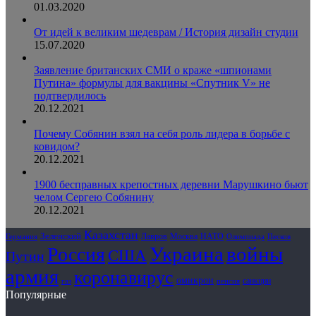
01.03.2020
От идей к великим шедеврам / История дизайн студии
15.07.2020
Заявление британских СМИ о краже «шпионами
Путина» формулы для вакцины «Спутник V» не
подтвердилось
20.12.2021
Почему Собянин взял на себя роль лидера в борьбе с
ковидом?
20.12.2021
1900 бесправных крепостных деревни Марушкино бьют
челом Сергею Собянину
20.12.2021
Казахстан
Зеленский
Лавров
НАТО
Москва
Олимпиада
Германия
Песков
Украина
Россия
войны
США
Путин
армия
коронавирус
омикрон
санкции
газ
пенсия
Популярные