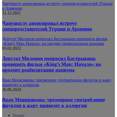
Чавушоглу анонсировал встречу спецпредставителей Турции
и Армении
31.12.2021
Чавушоглу анонсировал встречу
спецпредставителей Турции и Армении
Депутат Милонов попросил Бастрыкина проверить фильм
«King’s Man: Начало» на предмет реабилитации нацизма
03.02.2022
Депутат Милонов попросил Бастрыкина
проверить фильм «King’s Man: Начало» на
предмет реабилитации нацизма
Врач Мещерякова: чрезмерное употребление фруктов в жару
приведет к аллергии
26.06.2024
Врач Мещерякова: чрезмерное употребление
фруктов в жару приведет к аллергии
Новые