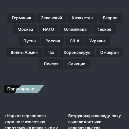
М
у
х
Германия
Зеленский
Казахстан
Лавров
о
с
Москва
НАТО
Олимпиада
Песков
р
а
Путин
Россия
США
Украина
н
с
Войны Армия
Газ
Коронавирус
Омикрон
к
о
Пенсия
Санкции
м
»
,
а
Популярные
е
ё
с
ы
«Наркоз переносила
Безрукому инвалиду-зэку
н
хорошо»: известная
выдали костыли:
у
спортсменка впала в кому
издевательства