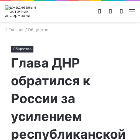
Войти
Switch
Поиск
М
skin
новос
Главная
/
Общество
Общество
Глава ДНР
обратился к
России за
усилением
республиканской