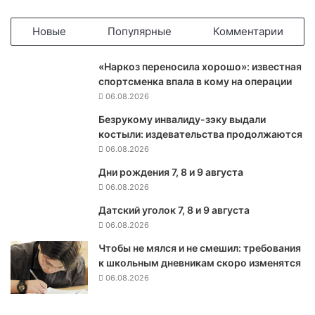
а
н
Новые
Популярные
Комментарии
а
з
«Наркоз переносила хорошо»: известная
ы
спортсменка впала в кому на операции
в
06.08.2026
а
е
Безрукому инвалиду-зэку выдали
т
костыли: издевательства продолжаются
р
06.08.2026
о
Дни рождения 7, 8 и 9 августа
д
06.08.2026
н
о
Датский уголок 7, 8 и 9 августа
й
06.08.2026
г
о
Чтобы не мялся и не смешил: требования
р
к школьным дневникам скоро изменятся
о
06.08.2026
д
«