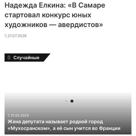
Надежда Елкина: «В Самаре
стартовал конкурс юных
художников — авердистов»
27.07.2026
Случайные
Ж
е
н
а
д
е
п
у
31.05.2024
Жена депутата называет родной город
т
«Мухосранском», а её сын учится во Франции
а
т