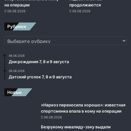
ч
на операции
продолжаются
и
06.08.2026
06.08.2026
т
с
я
Рубрики
в
о
Рубрики
Ф
р
а
06.08.2026
Дни рождения 7, 8 и 9 августа
н
ц
06.08.2026
и
Датский уголок 7, 8 и 9 августа
и
Новые
«Наркоз переносила хорошо»: известная
спортсменка впала в кому на операции
06.08.2026
Безрукому инвалиду-зэку выдали