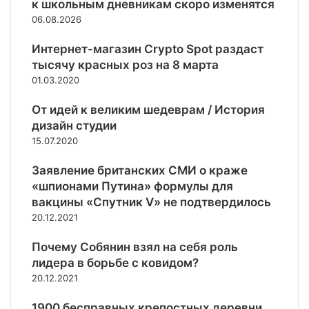
к школьным дневникам скоро изменятся
е
,
а
р
т
,
06.08.2026
В
в
а
е
ч
о
и
и
х
е
Интернет-магазин Crypto Spot раздаст
л
т
н
н
м
о
тысячу красных роз на 8 марта
е
у
и
у
д
01.03.2020
л
к
П
и
ь
и
у
н
От идей к великим шедеврам / История
с
о
т
и
дизайн студии
т
т
и
к
в
15.07.2020
к
н
о
о
р
а
м
Р
Заявление британских СМИ о краже
ы
м
о
«шпионами Путина» формулы для
л
у
с
вакцины «Спутник V» не подтвердилось
а
н
с
с
20.12.2021
и
и
ь
с
и
Почему Собянин взял на себя роль
с
т
з
е
лидера в борьбе с ковидом?
ы
а
г
20.12.2021
З
р
о
ю
а
д
1900 бесправных крепостных деревни