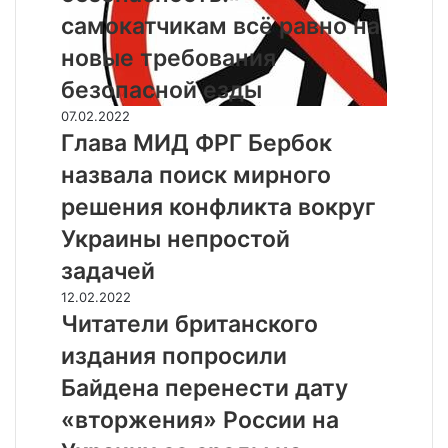
с
самокатчикам всё равно на
о
новые требования
т
н
безопасной езды
я
Г
07.02.2022
л
л
Глава МИД ФРГ Бербок
и
а
п
назвала поиск мирного
в
р
а
решения конфликта вокруг
а
М
в
Украины непростой
И
о
Д
задачей
н
Ф
а
Ч
12.02.2022
Р
б
и
Читатели британского
Г
е
т
Б
издания попросили
з
а
е
о
т
Байдена перенести дату
р
п
е
б
«вторжения» России на
а
л
о
с
и