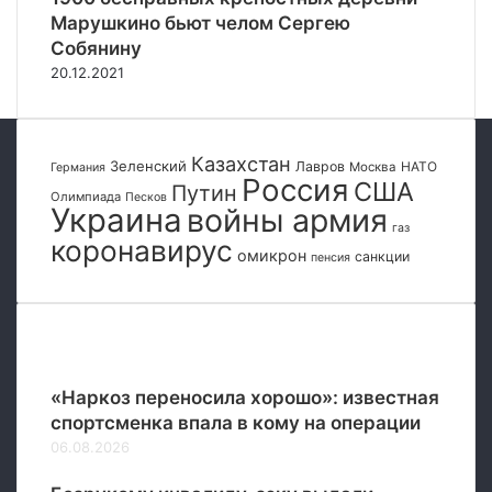
г
н
н
Марушкино бьют челом Сергею
а
е
я
Собянину
н
е
н
о
20.12.2021
п
а
в
о
В
и
д
Д
К
г
Н
Казахстан
а
Зеленский
о
Лавров
НАТО
Москва
Германия
Х
Россия
л
США
Путин
т
Олимпиада
Песков
а
Украина
войны армия
о
газ
ш
в
коронавирус
н
омикрон
санкции
и
пенсия
и
л
к
о
о
с
в
Популярные
ь
к
«Наркоз переносила хорошо»: известная
с
спортсменка впала в кому на операции
а
н
06.08.2026
к
ц