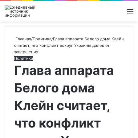
Войти
Switch
Поиск
М
skin
новос
Главная
/
Политика
/
Глава аппарата Белого дома Клейн
считает, что конфликт вокруг Украины далек от
завершения
Политика
Глава аппарата
Белого дома
Клейн считает,
что конфликт