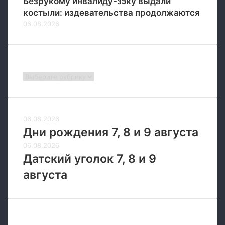
Безрукому инвалиду-зэку выдали
и
костыли: издевательства продолжаются
я
06.08.2026
м
З
а
п
Рубрики
а
Рубрики
д
а
06.08.2026
Дни рождения 7, 8 и 9 августа
06.08.2026
Датский уголок 7, 8 и 9
августа
Новые