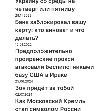
Украину со среды на
к
н
б
н
четверг или пятницу
о
р
а
с
и
Б
28.11.2022
з
т
т
а
Банк заблокировал вашу
в
ь
а
н
а
карту: кто виноват и что
!
н
к
л
»
с
з
делать?
а
—
к
а
п
П
16.01.2022
с
о
б
о
р
Предположительно
а
г
л
и
е
м
о
о
проиранские прокси
с
д
о
и
к
к
п
к
атаковали беспилотниками
з
и
м
о
а
д
р
базу США в Ираке
и
л
т
а
о
р
о
ч
З
25.06.2024
н
в
н
ж
и
о
Зоя придёт за тобой
и
а
о
и
к
я
я
л
К
02.07.2024
г
т
а
п
п
в
а
Как Московский Кремль
о
е
м
р
о
а
к
р
л
в
и
стал символом России
п
ш
М
е