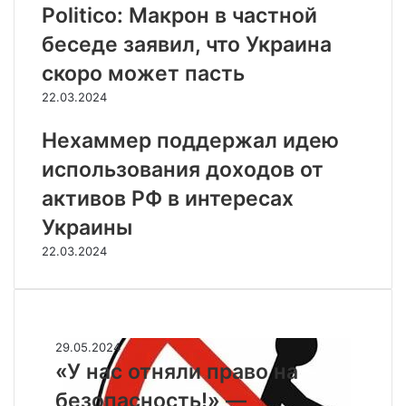
Politico: Макрон в частной
беседе заявил, что Украина
скоро может пасть
22.03.2024
Нехаммер поддержал идею
использования доходов от
активов РФ в интересах
Украины
22.03.2024
Случайные
«
29.05.2024
У
«У нас отняли право на
н
безопасность!» —
а