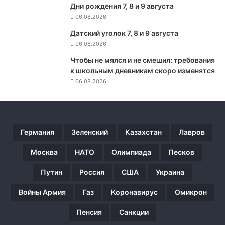
е
Дни рождения 7, 8 и 9 августа
д
06.08.2026
р
Датский уголок 7, 8 и 9 августа
у
06.08.2026
ж
е
Чтобы не мялся и не смешил: требования
с
к школьным дневникам скоро изменятся
т
06.08.2026
в
е
н
н
ы
Германия
Зеленский
Казахстан
Лавров
м
»
Москва
НАТО
Олимпиада
Песков
Путин
Россия
США
Украина
Войны Армия
Газ
Коронавирус
Омикрон
Пенсия
Санкции