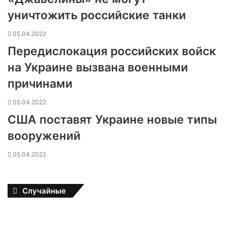
уничтожить российские танки
05.04.2022
Передислокация российских войск
на Украине вызвана военными
причинами
05.04.2022
США поставят Украине новые типы
вооружений
05.04.2022
Случайные
В
ъ