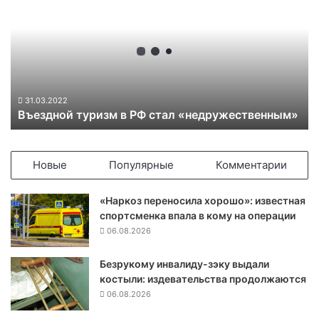
е
з
д
н
о
й
т
31.03.2022
Въездной туризм в РФ стал «недружественным»
у
р
и
з
Новые
Популярные
Комментарии
м
в
«Наркоз переносила хорошо»: известная
Р
спортсменка впала в кому на операции
Ф
06.08.2026
с
т
Безрукому инвалиду-зэку выдали
а
костыли: издевательства продолжаются
л
«
06.08.2026
н