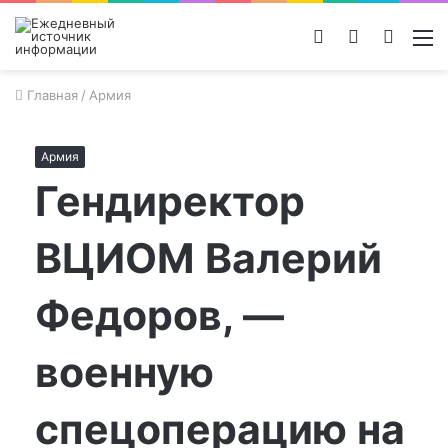
Войти
Switch
Поиск
М
skin
новос
Главная
/
Армия
Армия
Гендиректор
ВЦИОМ Валерий
Федоров, —
военную
спецоперацию на