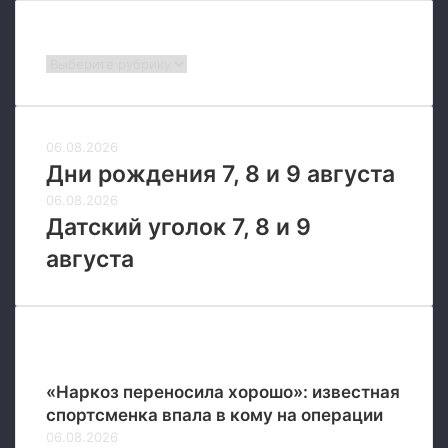
о
л
Рубрики
н
Рубрики
и
т
е
л
06.08.2026
ь
Дни рождения 7, 8 и 9 августа
н
06.08.2026
ы
Датский уголок 7, 8 и 9
й
д
августа
о
х
о
д
Новые
«Наркоз переносила хорошо»: известная
спортсменка впала в кому на операции
06.08.2026