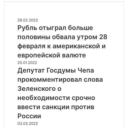
Случайные
Р
28.02.2022
у
Рубль отыграл больше
б
половины обвала утром 28
л
ь
февраля к американской и
о
европейской валюте
т
ы
Д
20.01.2022
г
е
Депутат Госдумы Чепа
р
п
прокомментировал слова
а
у
л
т
Зеленского о
б
а
необходимости срочно
о
т
л
Г
ввести санкции против
ь
о
России
ш
с
е
д
Ж
03.03.2022