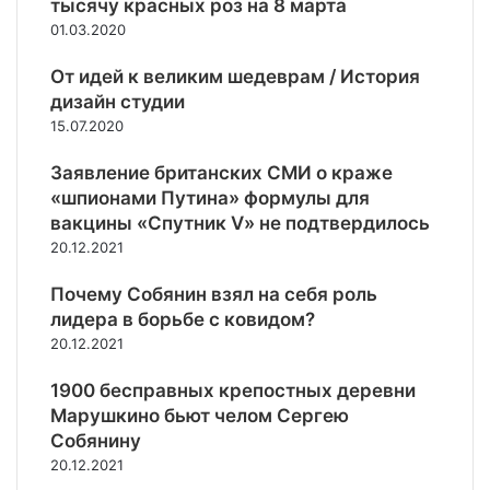
и
тысячу красных роз на 8 марта
а
е
х
к
П
к
01.03.2020
т
п
о
р
с
э
р
л
и
От идей к великим шедеврам / История
о
п
о
л
ч
в
дизайн студии
о
т
е
е
м
х
15.07.2020
и
к
р
е
у
в
т
н
с
д
Заявление британских СМИ о краже
Р
и
о
т
и
«шпионами Путина» формулы для
о
в
м
и
с
с
вакцины «Спутник V» не подтвердилось
н
о
т
к
с
20.12.2021
о
р
ь
о
и
г
ь
р
и
Почему Собянин взял на себя роль
о
е
а
лидера в борьбе с ковидом?
и
б
20.12.2021
м
о
м
т
1900 бесправных крепостных деревни
у
у
н
Марушкино бьют челом Сергею
с
и
Собянину
к
т
20.12.2021
л
е
и