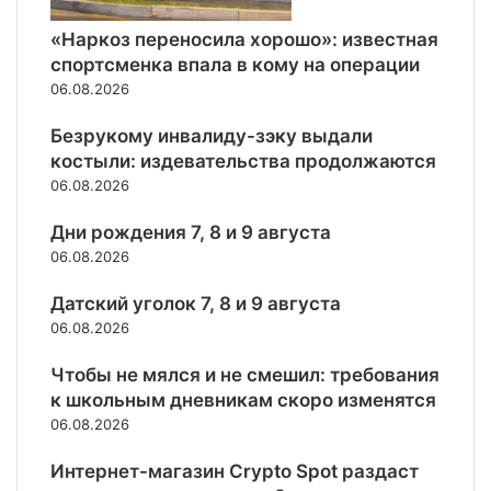
в
ь
т
н
р
м
т
ь
ы
-
ь
и
о
«Наркоз переносила хорошо»: известная
и
р
з
й
в
т
я
г
спортсменка впала в кому на операции
о
о
г
о
е
п
р
в
06.08.2026
в
о
с
р
р
а
а
а
д
е
р
и
м
«
Безрукому инвалиду-зэку выдали
т
м
и
ч
м
Т
костыли: издевательства продолжаются
ь
ь
т
и
а
а
х
06.08.2026
м
о
н
S
н
р
е
р
ы
i
ц
а
Дни рождения 7, 8 и 9 августа
с
и
t
у
н
06.08.2026
я
и
e
й
и
ц
р
G
»
л
Датский уголок 7, 8 и 9 августа
е
е
o
в
и
06.08.2026
в
с
T
о
щ
д
п
o
з
е
Чтобы не мялся и не смешил: требования
о
у
T
р
д
к школьным дневникам скоро изменятся
с
б
o
о
а
т
06.08.2026
л
p
ж
н
и
и
:
д
н
ч
Интернет-магазин Crypto Spot раздаст
к
к
а
ы
ь