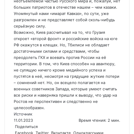
неотъемлемой частью Русского мира и, пожалуй, нет
больших патриотов в отечестве нашем – чем казаки.
Упомянутый нами «имарат Кавказ», по сути, уже
разгромлен и не представляет собой сколь-нибудь
серьёзную силу.
Возможно, Киев рассчитывал на то, что Грузия
откроет «второй фронт» и российские войска на юге
РФ окажутся в клещах. Но, Тбилиси не обладает
достаточными силами и средствами, чтобы
преодолеть ГКХ и воевать против России на её
территории. В том, что Киев способен на авантюру,
не сулящую ничего кроме медийного успеха и
пустятся в неё, несмотря на грядущие жуткие потери
– сомнений нет. Но, он всецело полагается на
военных советников Запада, которые умеют считать
все риски и наверняка пришли к выводу, что удар на
Ростов не перспективен и следственно не
целесообразен.
Источник
11.01.2023
Время чтения: 2 мин.
Поделиться
Facebook
Twitter
Вконтакте
Одноклассники