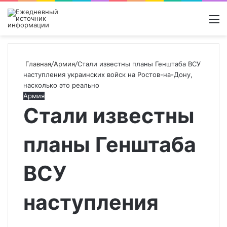
Войти
Switch
Поиск
М
skin
новос
Главная
/
Армия
/
Стали известны планы Генштаба ВСУ
наступления украинских войск на Ростов-на-Дону,
насколько это реально
Армия
Стали известны
планы Генштаба
ВСУ
наступления