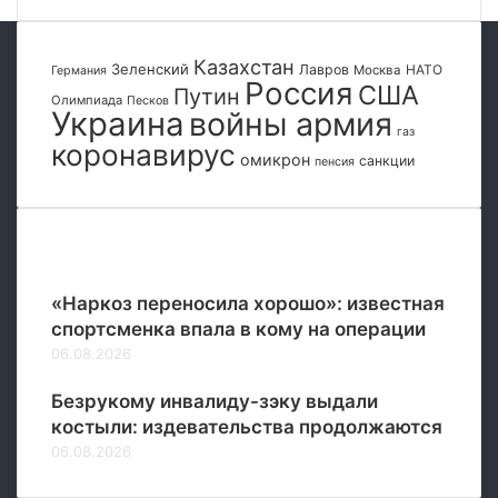
т
е
а
н
в
Казахстан
т
Зеленский
Лавров
НАТО
Москва
Германия
Россия
м
США
с
Путин
Олимпиада
Песков
и
Украина
войны армия
к
р
газ
и
коронавирус
е
омикрон
м
санкции
пенсия
и
п
р
Популярные
о
е
«Наркоз переносила хорошо»: известная
к
т
спортсменка впала в кому на операции
а
06.08.2026
м
и
Безрукому инвалиду-зэку выдали
и
костыли: издевательства продолжаются
д
06.08.2026
о
п