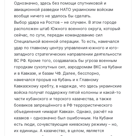
Однозначно, здесь без помощи спутниковой и
авиационной разведки НАТО украинским войскам
вообще ничего не удалось бы сделать.
Выбор удара на Ростов – не случаен. В этом городе
расположен штаб Южного военного округа, который
сейчас, по сути, передан командованию сил
Специальной военной операции. То есть, намечался
удар по главному центру управления южного и юго-
западного стратегических направлении деятельности
ВС РФ. Кроме того, создавалась бы угроза военным
городкам сухопутных сил, аэродромам ВКС на Кубани
и в Кавказе, и базам ЧФ. Далее, бесспорно,
намечался прорыв на Кубань и к Главному
Кавказскому хребту, в надежде, что здесь украинские
войска получат поддержку пятой колонны и какой-то
части кубанского и терского казачества, а также
боевиков запрещённого в РФ террористического
объединения «имарат Кавказ». Однако, расчёт на
казаков – однозначно был ошибочным. На Кубани
есть люди, сочувствующие киевскому режиму – но,
их единицы. А казачество, в целом, является