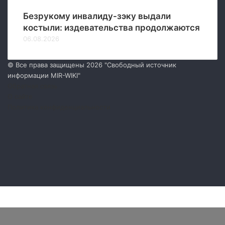
Безрукому инвалиду-зэку выдали
костыли: издевательства продолжаются
06.08.2026
© Все права защищены 2026 "Свободный источник
информации MIR-WIKI"
Обратная связь
О сайте
Политика конфиденциальности
Facebook
Twitter
YouTube
vk.com
Одноклассники
Telegram
RSS
Facebook
Twitter
WhatsApp
Telegram
Кнопка
«Наверх»