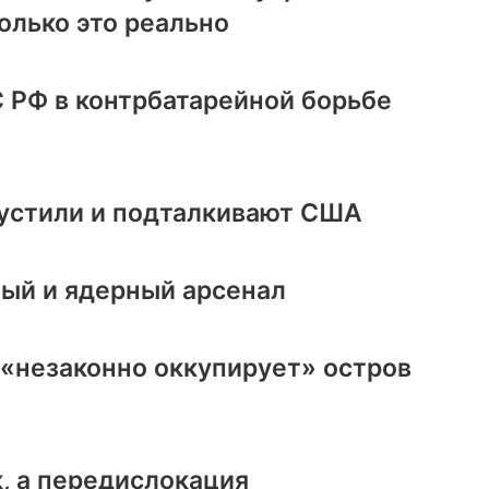
олько это реально
 РФ в контрбатарейной борьбе
устили и подталкивают США
ный и ядерный арсенал
ия «незаконно оккупирует» остров
к, а передислокация