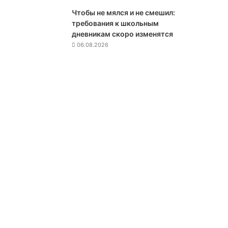
и
Чтобы не мялся и не смешил:
ю
требования к школьным
у
дневникам скоро изменятся
с
06.08.2026
т
о
й
ч
и
в
о
с
т
и
э
к
о
н
о
м
и