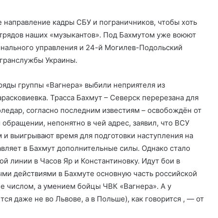
е направление кадры СБУ и пограничников, чтобы хоть
трядов наших «музыкантов». Под Бахмутом уже воюют
онального управления и 24-й Могилев-Подольский
огранслужбы Украины.
ряды группы «Вагнера» выбили неприятеля из
расковиевка. Трасса Бахмут – Северск перерезана для
ледар, согласно последним известиям – освобождён от
 обращении, непонятно в чей адрес, заявил, что ВСУ
 и выигрывают время для подготовки наступления на
авляет в Бахмут дополнительные силы. Однако стало
ой линии в Часов Яр и Константиновку. Идут бои в
ыми действиями в Бахмуте основную часть российской
е числом, а умением бойцы ЧВК «Вагнера». А у
ся даже не во Львове, а в Польше), как говорится , — от