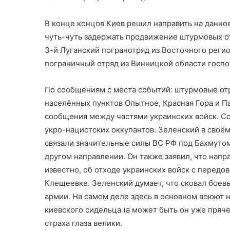
В конце концов Киев решил направить на данно
чуть-чуть задержать продвижение штурмовых о
3-й Луганский погранотряд из Восточного реги
пограничный отряд из Винницкой области госп
По сообщениям с места событий: штурмовые от
населённых пунктов Опытное, Красная Гора и Па
сообщения между частями украинских войск. Со
укро-нацистских оккупантов. Зеленский в своём
связали значительные силы ВС РФ под Бахмутом
другом направлении. Он также заявил, что напр
известно, об отходе украинских войск с передов
Клещеевке. Зеленский думает, что сковал боев
армии. На самом деле здесь в основном воюют н
киевского сидельца (а может быть он уже прячет
страха глаза велики.