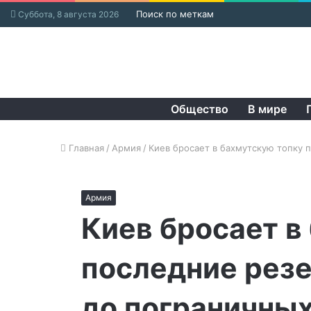
Поиск по меткам
Суббота, 8 августа 2026
Общество
В мире
Главная
/
Армия
/
Киев бросает в бахмутскую топку 
Армия
Киев бросает в
последние рез
до пограничных