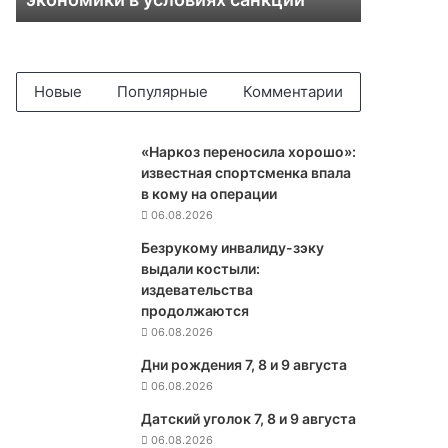
р
а
б
о
т
Новые
Популярные
Комментарии
а
ю
т
«Наркоз переносила хорошо»:
ш
известная спортсменка впала
т
в кому на операции
а
06.08.2026
б
Безрукому инвалиду-зэку
ы
выдали костыли:
п
издевательства
о
продолжаются
п
06.08.2026
о
в
Дни рождения 7, 8 и 9 августа
ы
06.08.2026
ш
Датский уголок 7, 8 и 9 августа
е
06.08.2026
н