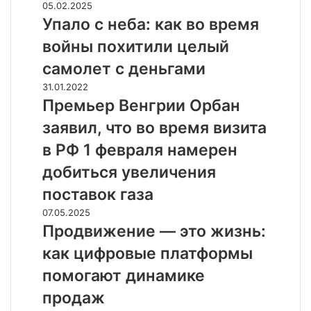
У
05.02.2025
п
Упало с неба: как во время
а
войны похитили целый
л
о
самолет с деньгами
с
П
31.01.2022
н
р
Премьер Венгрии Орбан
е
е
б
заявил, что во время визита
м
а
ь
в РФ 1 февраля намерен
:
е
к
добиться увеличения
р
а
В
поставок газа
к
е
в
П
07.05.2025
н
о
р
Продвижение — это жизнь:
г
в
о
р
как цифровые платформы
р
д
и
е
в
помогают динамике
и
м
и
О
продаж
я
ж
р