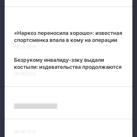
е
ж
Популярные
«Наркоз переносила хорошо»: известная
спортсменка впала в кому на операции
06.08.2026
Безрукому инвалиду-зэку выдали
костыли: издевательства продолжаются
06.08.2026
Рубрики
Рубрики
06.08.2026