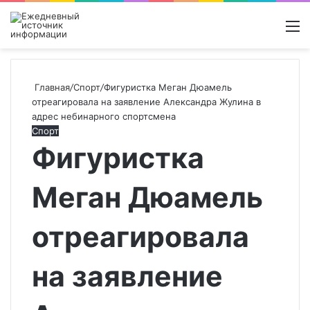
Войти
Switch
Поиск
М
skin
новос
Главная
/
Спорт
/
Фигуристка Меган Дюамель
отреагировала на заявление Александра Жулина в
адрес небинарного спортсмена
Спорт
Фигуристка
Меган Дюамель
отреагировала
на заявление