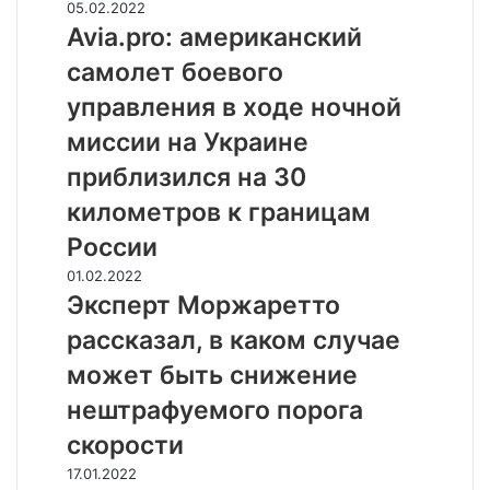
в
е
A
05.02.2022
б
о
н
v
Avia.pro: американский
а
й
и
i
н
самолет боевого
н
е
a
з
ы
—
.
управления в ходе ночной
а
п
э
p
я
миссии на Украине
о
т
r
в
х
о
o
приблизился на 30
и
и
ж
:
л
километров к границам
т
и
а
,
и
з
м
России
ч
л
н
е
т
Э
01.02.2022
и
ь
р
о
к
Эксперт Моржаретто
ц
:
и
в
с
е
к
к
рассказал, в каком случае
о
п
л
а
а
в
е
ы
может быть снижение
к
н
р
р
й
ц
с
нештрафуемого порога
е
т
с
и
к
м
М
а
скорости
ф
и
я
о
м
р
й
в
С
17.01.2022
р
о
о