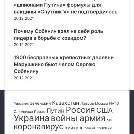
т
п
а
«шпионами Путина» формулы для
а
и
и
а
ж
вакцины «Спутник V» не подтвердилось
р
р
с
е
ы
в
20.12.2021
н
н
п
ы
о
и
о
Почему Собянин взял на себя роль
с
с
я
п
о
лидера в борьбе с ковидом?
т
к
о
к
20.12.2021
и
о
з
о
в
в
и
й
1900 бесправных крепостных деревни
п
и
ц
м
Марушкино бьют челом Сергею
о
д
и
о
Собянину
е
о
я
д
20.12.2021
з
м
м
ы
д
Д
к
Н
е
Р
Казахстан
з
Зеленский
Лавров
НАТО
Москва
Германия
Россия
США
а
Путин
Олимпиада
Песков
Украина
войны армия
р
газ
у
коронавирус
омикрон
санкции
б
пенсия