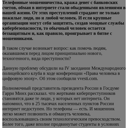
Телефонные мошенничества, кража денег с банковских
счетов, обман в интернете стали обыденными явлениями в
нашей жизни. От этих преступлений страдают не только
пожилые люди, но и любой человек. И если крупные
организации могут себя защитить, создав мощные
службы
кибербезопасности, то обычный человек остается
беззащитным и, как правило, проигрывает в битве с
мошенниками.
В таком случае возникает вопрос: как помочь людям,
оказавшимся перед лицом принципиально нового,
техногенного, вида преступности?
Данную проблему обсудили на IV заседании Международного
полицейского клуба в ходе конференции «Права человека в
цифровую эпоху». Об этом сообщили vvesti.com.
Полномочный представитель президента России в Госдуме
Гарри Минх рассказал. что жертвами киберпреступников
становятся даже те люди, у которых нет интернета. Он
напомнил, что в 25 тысячах населенных пунктов России
интернет недоступен. Но телефоны — есть. И мошенник
легко может позвонить и обмануть человека,
воспользовавшись своим технологическим превосходством.
Более того, даже вполне продвинутые студенты в условиях