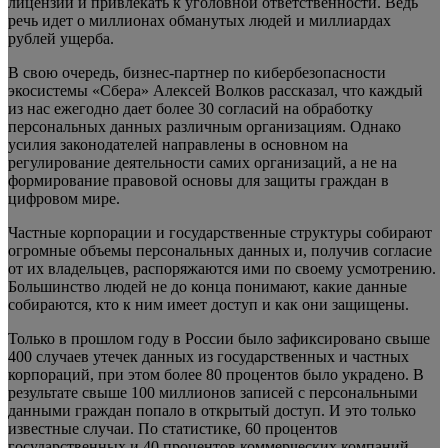
лицензий и привлекать к уголовной ответственности. Ведь
речь идет о миллионах обманутых людей и миллиардах
рублей ущерба.
В свою очередь, бизнес-партнер по кибербезопасности
экосистемы «Сбера» Алексей Волков рассказал, что каждый
из нас ежегодно дает более 30 согласий на обработку
персональных данных различным организациям. Однако
усилия законодателей направлены в основном на
регулирование деятельности самих организаций, а не на
формирование правовой основы для защиты граждан в
цифровом мире.
Частные корпорации и государственные структуры собирают
огромные объемы персональных данных и, получив согласие
от их владельцев, распоряжаются ими по своему усмотрению.
Большинство людей не до конца понимают, какие данные
собираются, кто к ним имеет доступ и как они защищены.
Только в прошлом году в России было зафиксировано свыше
400 случаев утечек данных из государственных и частных
корпораций, при этом более 80 процентов было украдено. В
результате свыше 100 миллионов записей с персональными
данными граждан попало в открытый доступ. И это только
известные случаи. По статистике, 60 процентов
государственных и 40 процентов коммерческих компаний