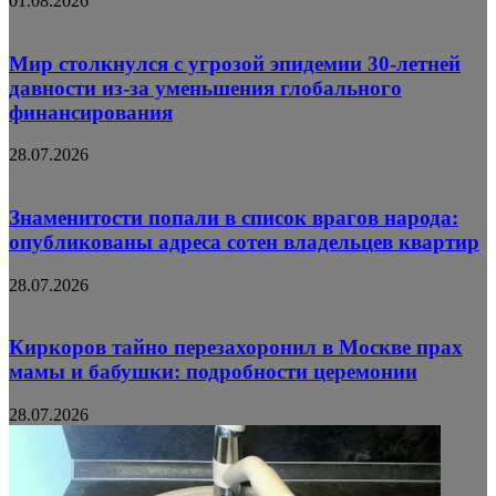
01.08.2026
Мир столкнулся с угрозой эпидемии 30-летней
давности из-за уменьшения глобального
финансирования
28.07.2026
Знаменитости попали в список врагов народа:
опубликованы адреса сотен владельцев квартир
28.07.2026
Киркоров тайно перезахоронил в Москве прах
мамы и бабушки: подробности церемонии
28.07.2026