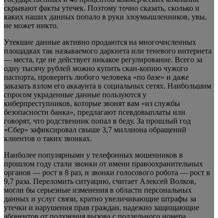
скрывают факты утечек. Поэтому точно сказать, сколько и
каких наших данных попало в руки злоумышленников, увы,
не может никто.
Утекшие данные активно продаются на многочисленных
площадках так называемого даркнета или теневого интернета
— места, где не действует никакое регулирование. Всего за
одну тысячу рублей можно купить скан-копию чужого
паспорта, проверить любого человека «по базе» и даже
заказать взлом его аккаунта в социальных сетях. Наибольшим
спросом украденные данные пользуются у
киберпреступников, которые звонят вам «из службы
безопасности банка», предлагают псевдовыплаты или
говорят, что родственник попал в беду. За прошлый год
«Сбер» зафиксировал свыше 3,7 миллиона обращений
клиентов о таких звонках.
Наиболее популярными у телефонных мошенников в
прошлом году стали звонки от имени правоохранительных
органов — рост в 8 раз, и звонки голосового робота — рост в
9,7 раза. Переломить ситуацию, считает Алексей Волков,
могли бы серьезные изменения в области персональных
данных и услуг связи, кратно увеличивающие штрафы за
утечки и нарушения прав граждан, надежно защищающие
абонентов от получения вызова с поддельного номера.