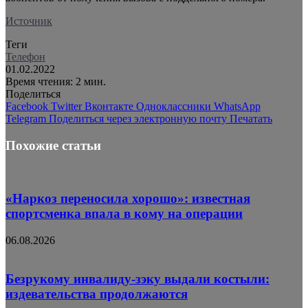
Источник
Теги
Телефон
01.02.2022
Время чтения: 2 мин.
Поделиться
Facebook
Twitter
Вконтакте
Одноклассники
WhatsApp
Telegram
Поделиться через электронную почту
Печатать
Похожие статьи
«Наркоз переносила хорошо»: известная
спортсменка впала в кому на операции
06.08.2026
Безрукому инвалиду-зэку выдали костыли:
издевательства продолжаются