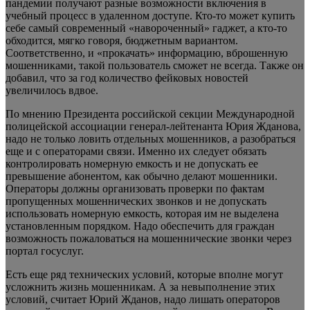
пандемии получают разные возможности включения в
учебный процесс в удаленном доступе. Кто-то может купить
себе самый современный «навороченный» гаджет, а кто-то
обходится, мягко говоря, бюджетным вариантом.
Соответственно, и «прокачать» информацию, вброшенную
мошенниками, такой пользователь сможет не всегда. Также он
добавил, что за год количество фейковых новостей
увеличилось вдвое.
По мнению Президента российской секции Международной
полицейской ассоциации генерал-лейтенанта Юрия Жданова,
надо не только ловить отдельных мошенников, а разобраться
еще и с операторами связи. Именно их следует обязать
контролировать номерную емкость и не допускать ее
превышение абонентом, как обычно делают мошенники.
Операторы должны организовать проверки по фактам
пропущенных мошеннических звонков и не допускать
использовать номерную емкость, которая им не выделена
установленным порядком. Надо обеспечить для граждан
возможность пожаловаться на мошеннические звонки через
портал госуслуг.
Есть еще ряд технических условий, которые вполне могут
усложнить жизнь мошенникам. А за невыполнение этих
условий, считает Юрий Жданов, надо лишать операторов