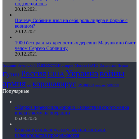
подтвердилось
20.12.2021
Почему Собянин взял на себя роль лидера в борьбе с
ковидом?
20.12.2021
1900 бесправных крепостных деревни Марушкино бьют
челом Сергею Собянину
20.12.2021
Казахстан
Зеленский
Лавров
НАТО
Москва
Олимпиада
Германия
Песков
Украина
Россия
войны
США
Путин
армия
коронавирус
омикрон
санкции
газ
пенсия
Популярные
«Наркоз переносила хорошо»: известная спортсменка
впала в кому на операции
06.08.2026
Безрукому инвалиду-зэку выдали костыли:
издевательства продолжаются