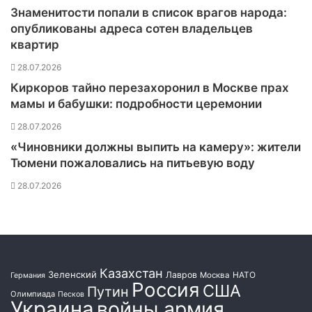
м
Знаменитости попали в список врагов народа:
п
опубликованы адреса сотен владельцев
и
квартир
й
с
28.07.2026
к
Киркоров тайно перезахоронил в Москве прах
о
мамы и бабушки: подробности церемонии
й
ч
28.07.2026
е
«Чиновники должны выпить на камеру»: жители
м
Тюмени пожаловались на питьевую воду
п
и
28.07.2026
о
н
к
е
А
н
Казахстан
Зеленский
Лавров
НАТО
Москва
Германия
н
Россия
США
Путин
Олимпиада
е
Песков
Украина
войны армия
Щ