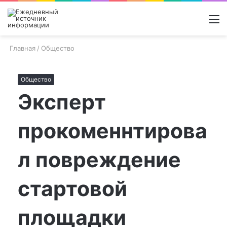
Войти
Switch
Поиск
М
skin
новос
Главная
/
Общество
Общество
Эксперт
прокоменнтирова
л повреждение
стартовой
площадки