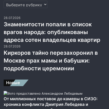
а
Рубрики
э
т
28.07.2026
у
Знаменитости попали в список
м
е
врагов народа: опубликованы
д
а
адреса сотен владельцев квартир
л
28.07.2026
ь
Киркоров тайно перезахоронил в
!
»
Москве прах мамы и бабушки:
подробности церемонии
Новые
От миллионных поставок до камеры в СИЗО:
хроника конфликта Дмитрия Лебедева и