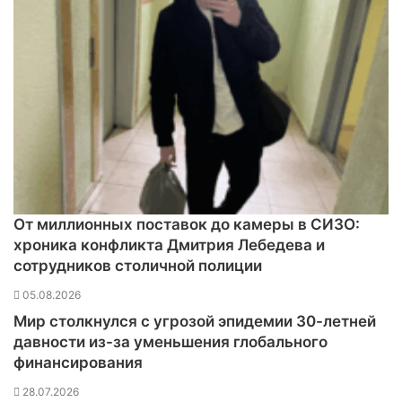
т
к
а
А
л
е
н
а
К
о
с
т
От миллионных поставок до камеры в СИЗО:
о
хроника конфликта Дмитрия Лебедева и
р
сотрудников столичной полиции
н
а
05.08.2026
я
Мир столкнулся с угрозой эпидемии 30-летней
—
давности из-за уменьшения глобального
о
финансирования
л
и
28.07.2026