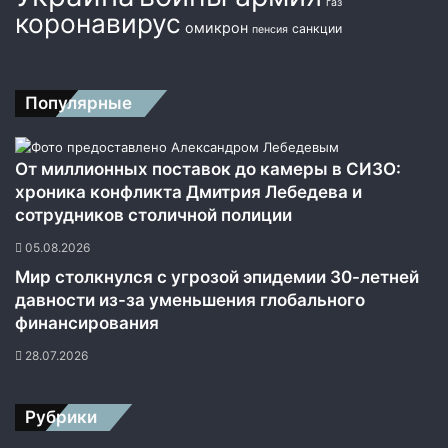
газ
коронавирус
е
омикрон
санкции
пенсия
р
б
а
Популярные
к
о
в
о
От миллионных поставок до камеры в СИЗО:
й
хроника конфликта Дмитрия Лебедева и
:
сотрудников столичной полиции
«
05.08.2026
Т
ы
Мир столкнулся с угрозой эпидемии 30-летней
з
давности из-за уменьшения глобального
а
финансирования
с
л
28.07.2026
у
ж
Рубрики
и
л