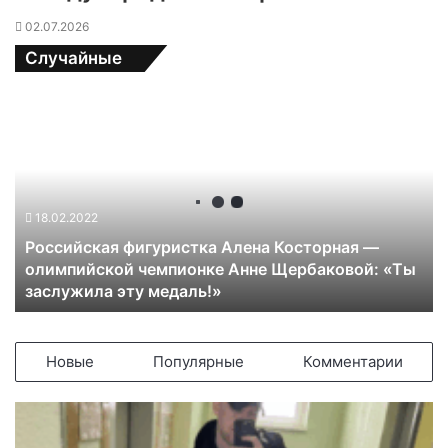
02.07.2026
Случайные
Р
о
с
с
и
й
18.02.2022
с
Российская фигуристка Алена Косторная —
к
олимпийской чемпионке Анне Щербаковой: «Ты
а
заслужила эту медаль!»
я
ф
и
г
Новые
Популярные
Комментарии
у
р
и
с