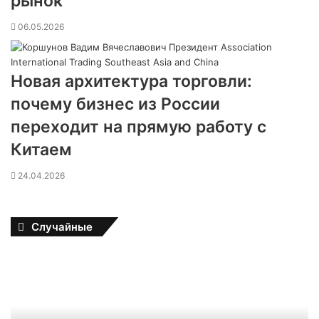
рынок
06.05.2026
Новая архитектура торговли:
почему бизнес из России
переходит на прямую работу с
Китаем
24.04.2026
Случайные
П
у
т
и
н