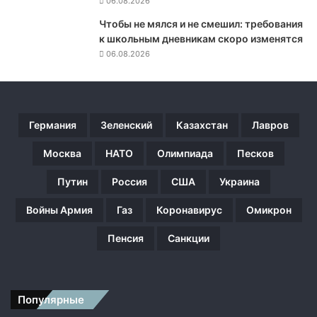
06.08.2026
н
о
Чтобы не мялся и не смешил: требования
м
к школьным дневникам скоро изменятся
н
06.08.2026
а
к
а
з
Германия
Зеленский
Казахстан
Лавров
а
н
Москва
НАТО
Олимпиада
Песков
и
и
Путин
Россия
США
Украина
з
а
Войны Армия
Газ
Коронавирус
Омикрон
а
г
Пенсия
Санкции
р
е
с
с
Популярные
и