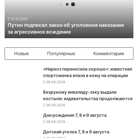
п
о
д
31.12.2021
Путин подписал закон об уголовном наказании
п
за агрессивное вождение
и
с
а
л
Новые
Популярные
Комментарии
з
а
«Наркоз переносила хорошо»: известная
к
спортсменка впала в кому на операции
о
06.08.2026
н
о
Безрукому инвалиду-зэку выдали
б
костыли: издевательства продолжаются
у
06.08.2026
г
Дни рождения 7, 8 и 9 августа
о
06.08.2026
л
о
Датский уголок 7, 8 и 9 августа
в