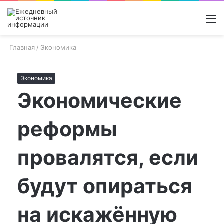
Войти
Switch
Поиск
М
skin
новос
Главная
/
Экономика
Экономика
Экономические
реформы
провалятся, если
будут опираться
на искажённую