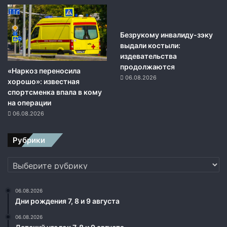
в
н
о
е
Безрукому инвалиду-зэку
в
выдали костыли:
о
издевательства
ж
продолжаются
«Наркоз переносила
д
06.08.2026
хорошо»: известная
е
спортсменка впала в кому
н
на операции
и
06.08.2026
е
Рубрики
Рубрики
06.08.2026
Дни рождения 7, 8 и 9 августа
06.08.2026