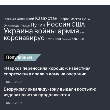
р
о
д
Казахстан
Зеленский
Лавров
НАТО
Москва
Германия
у
Россия
США
Путин
к
Олимпиада
Песков
Украина
войны армия
ц
газ
коронавирус
и
омикрон
санкции
пенсия
ю
б
е
з
Популярные
л
и
«Наркоз переносила хорошо»: известная
ц
спортсменка впала в кому на операции
е
06.08.2026
н
з
Безрукому инвалиду-зэку выдали костыли:
и
издевательства продолжаются
и
06.08.2026