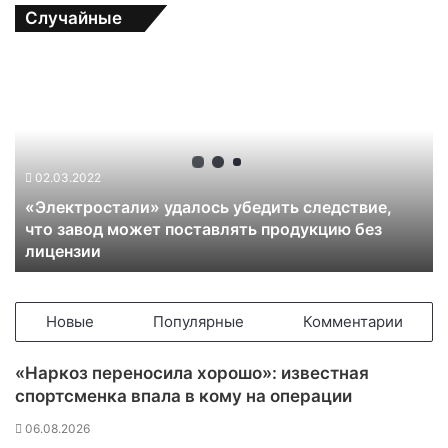
Случайные
«
Э
л
е
к
т
02.03.2022
р
«Электростали» удалось убедить следствие,
о
что завод может поставлять продукцию без
с
лицензии
т
а
л
и
Новые
Популярные
Комментарии
»
у
«Наркоз переносила хорошо»: известная
д
спортсменка впала в кому на операции
а
л
06.08.2026
о