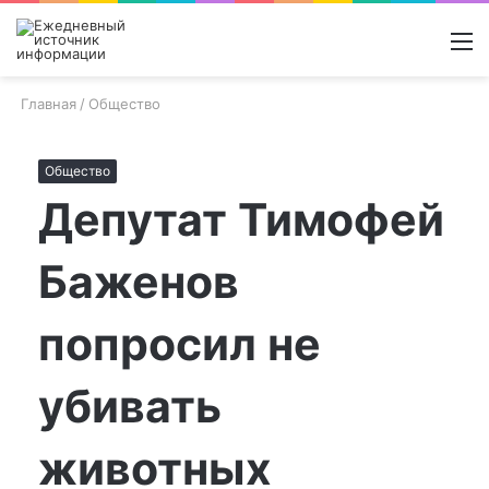
Войти
Switch
Поиск
М
skin
новос
Главная
/
Общество
Общество
Депутат Тимофей
Баженов
попросил не
убивать
животных