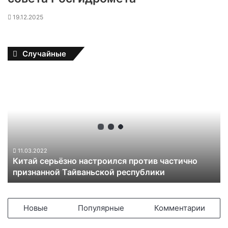
19.12.2025
Случайные
К
и
т
а
й
с
е
р
11.03.2022
Китай серьёзно настроился против частично
ь
признанной Тайваньской республики
ё
з
н
о
Новые
Популярные
Комментарии
н
а