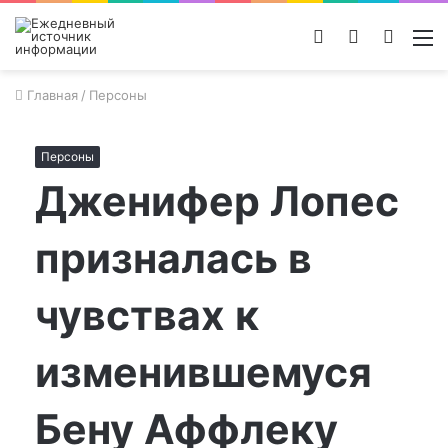
Войти
Switch
Поиск
М
skin
новос
Главная
/
Персоны
Персоны
Дженифер Лопес
призналась в
чувствах к
изменившемуся
Бену Аффлеку