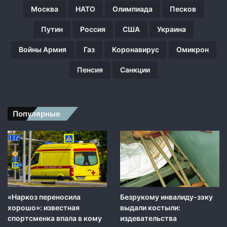
о
Москва
НАТО
Олимпиада
Песков
п
р
Путин
Россия
США
Украина
и
з
Войны Армия
Газ
Коронавирус
Омикрон
н
а
Пенсия
Санкции
н
н
о
й
Популярные
Т
а
й
в
а
н
ь
с
«Наркоз переносила
Безрукому инвалиду-зэку
к
хорошо»: известная
выдали костыли:
о
спортсменка впала в кому
издевательства