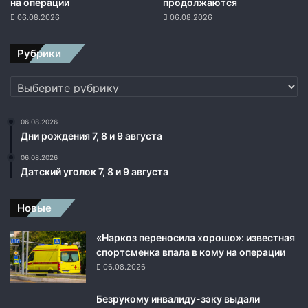
й
на операции
продолжаются
р
06.08.2026
06.08.2026
е
с
Рубрики
п
у
Рубрики
б
л
и
06.08.2026
к
Дни рождения 7, 8 и 9 августа
и
06.08.2026
Датский уголок 7, 8 и 9 августа
Новые
«Наркоз переносила хорошо»: известная
спортсменка впала в кому на операции
06.08.2026
Безрукому инвалиду-зэку выдали