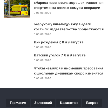
«Наркоз переносила хорошо»: известная
с
спортсменка впала в кому на операции
т
06.08.2026
р
о
Безрукому инвалиду-зэку выдали
и
костыли: издевательства продолжаются
л
с
06.08.2026
я
Дни рождения 7, 8 и 9 августа
п
06.08.2026
р
о
Датский уголок 7, 8 и 9 августа
т
06.08.2026
и
Чтобы не мялся и не смешил: требования
в
к школьным дневникам скоро изменятся
ч
06.08.2026
а
с
т
и
ч
Германия
Зеленский
Казахстан
Лавров
н