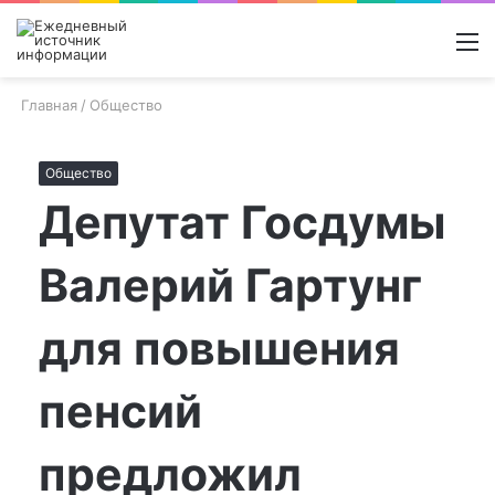
Войти
Switch
Поиск
М
skin
новос
Главная
/
Общество
Общество
Депутат Госдумы
Валерий Гартунг
для повышения
пенсий
предложил