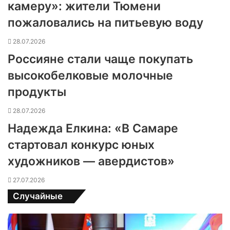
камеру»: жители Тюмени
пожаловались на питьевую воду
28.07.2026
Россияне стали чаще покупать
высокобелковые молочные
продукты
28.07.2026
Надежда Елкина: «В Самаре
стартовал конкурс юных
художников — авердистов»
27.07.2026
Случайные
А
н