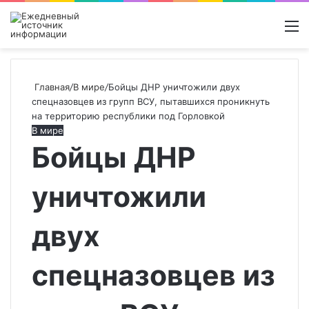
Войти
Switch
Поиск
М
skin
новос
Главная
/
В мире
/
Бойцы ДНР уничтожили двух
спецназовцев из групп ВСУ, пытавшихся проникнуть
на территорию республики под Горловкой
В мире
Бойцы ДНР
уничтожили
двух
спецназовцев из