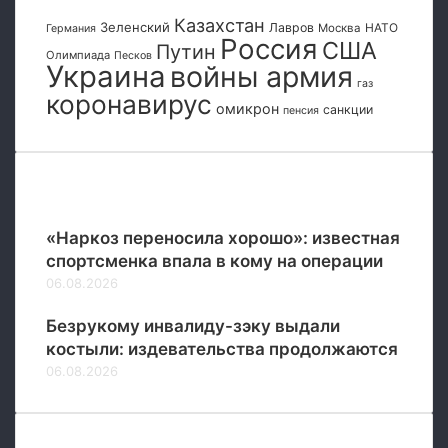
а
и
Казахстан
Зеленский
Лавров
НАТО
Москва
Германия
«
Россия
й
США
Путин
Олимпиада
Песков
с
Украина
войны армия
т
газ
коронавирус
е
омикрон
санкции
пенсия
л
с
-
о
Популярные
м
и
«Наркоз переносила хорошо»: известная
к
спортсменка впала в кому на операции
р
06.08.2026
о
н
Безрукому инвалиду-зэку выдали
»
костыли: издевательства продолжаются
06.08.2026