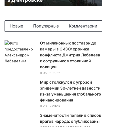
ш
е
г
о
м
Новые
Популярные
Комментарии
э
р
а
От миллионных поставок до
в
камеры в СИЗО: хроника
б
конфликта Дмитрия Лебедева
о
и сотрудников столичной
р
полиции
ь
05.08.2026
б
Мир столкнулся с угрозой
е
эпидемии 30-летней давности
с
из-за уменьшения глобального
в
финансирования
о
28.07.2026
л
о
Знаменитости попали в список
н
врагов народа: опубликованы
т