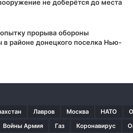
вооружение не доберётся до места
попытку прорыва обороны
 в районе донецкого поселка Нью-
захстан
Лавров
Москва
НАТО
О
Войны Армия
Газ
Коронавирус
О