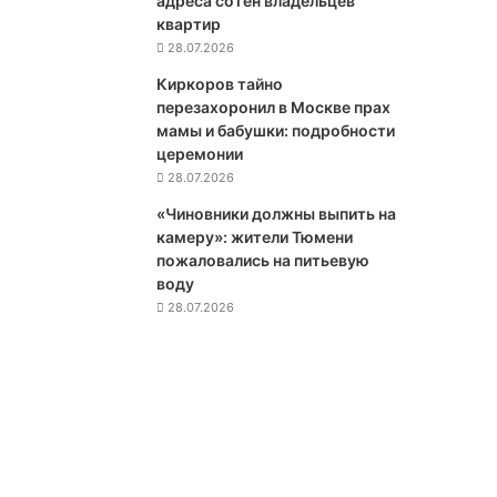
адреса сотен владельцев
е
квартир
р
28.07.2026
о
Киркоров тайно
м
перезахоронил в Москве прах
:
мамы и бабушки: подробности
п
церемонии
о
28.07.2026
л
и
«Чиновники должны выпить на
т
камеру»: жители Тюмени
и
пожаловались на питьевую
ч
воду
е
28.07.2026
с
к
и
й
м
а
н
е