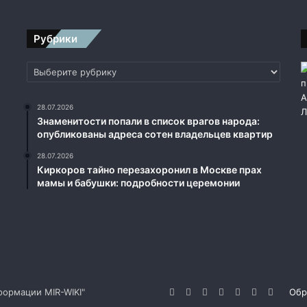
Рубрики
Рубрики
28.07.2026
Знаменитости попали в список врагов народа:
опубликованы адреса сотен владельцев квартир
28.07.2026
Киркоров тайно перезахоронил в Москве прах
мамы и бабушки: подробности церемонии
ормации MIR-WIKI"
Facebook
Twitter
YouTube
vk.com
Одноклассник
Telegram
RSS
Обр