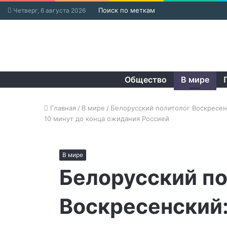
Поиск по меткам
Четверг, 6 августа 2026
Общество
В мире
Главная
/
В мире
/
Белорусский политолог Воскресен
10 минут до конца ожидания Россией
В мире
Белорусский п
Воскресенский